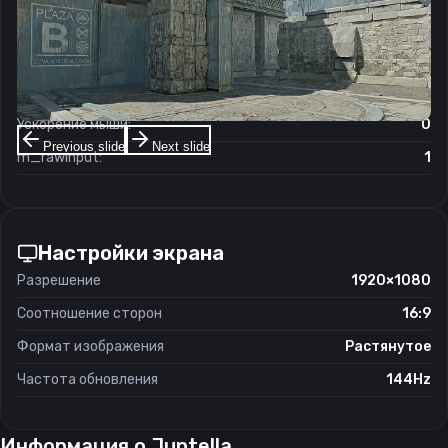
Чувствительность мыши в игре:
1.7
Чувствительность мыши в зуме:
1
Чувствительность мыши в Windows:
6/11
Ускорение мыши:
0
Previous slide
Next slide
m_rawinput:
1
Настройки экрана
Разрешение
1920×1080
Соотношение сторон
16:9
Формат изображения
Растянутое
Частота обновления
144Hz
Информация о
Juntella