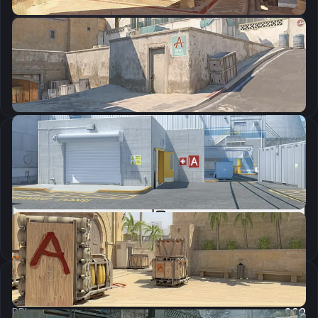
CSGO-NQof8-7nPGi-x54QX-Bxie6-KS8SA
Скопировать
Параметры запуска
-novid +rate 786432 -freq 240 +fps_max 301 -tickrate 128 +cl_interp_ratio 2 +mat_queue_mode 2 -allow_third_party_software -language colormod
Скопировать
Настройки мыши
DPI:
800