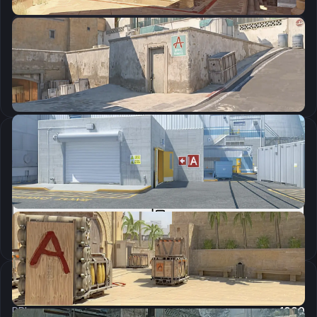
CSGO-U98j8-k8Frk-KQzJR-HQVcj-QfG4C
Скопировать
Параметры запуска
-tickrate 128 -novid -freq 240 -allow_third_party_software -language colormod +mat_queue_mode 2
Скопировать
Настройки мыши
DPI:
1000