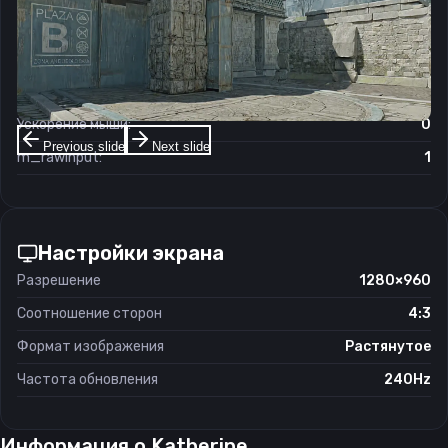
Чувствительность мыши в игре:
1
Чувствительность мыши в зуме:
0.85
Чувствительность мыши в Windows:
6/11
Ускорение мыши:
0
Previous slide
Next slide
m_rawinput:
1
Настройки экрана
Разрешение
1280×960
Соотношение сторон
4:3
Формат изображения
Растянутое
Частота обновления
240Hz
Информация о
Katherine