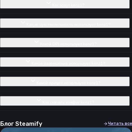
Как зовут kenz1?
Какую чувствительность использует kenz1?
Какой DPI использует kenz1?
Какое разрешение использует kenz1?
Какой прицел использует kenz1?
Как скачать конфиг kenz1?
Блог Steamify
Читать все