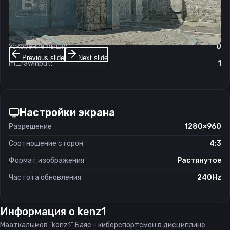
Чувствительность мыши в зуме:
1
Чувствительность мыши в Windows:
6/11
Ускорение мыши:
0
Previous slide
Next slide
m_rawinput:
1
Настройки экрана
Разрешение
1280×960
Соотношение сторон
4:3
Формат изображения
Растянутое
Частота обновления
240Hz
Информация о
kenz1
Мааткалымов "kenz1" Баяс - киберспортсмен в дисциплине