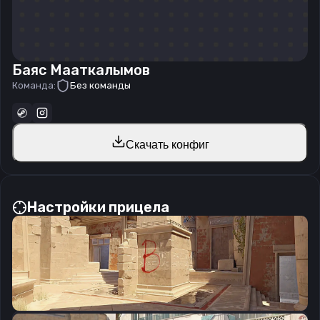
Баяс Мааткалымов
Команда:
Без команды
Скачать конфиг
Настройки прицела