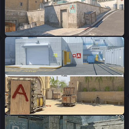
CSGO-pHSOK-iebDU-tuLH7-hUq3S-t2JzN
Скопировать
Параметры запуска
-tickrate 128 +mat_queue_mode 2 -allow_third_party_software -language english
Скопировать
Настройки мыши
DPI:
800
Чувствительность мыши в игре:
1.2