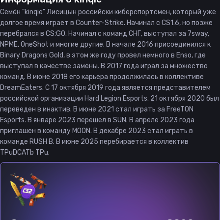
Семён "kinqie" Лисицын российски киберспортсмен, который уже
долгое время играет в Counter-Strike. Начинал с CS1.6, но позже
перебрался в CS:GO. Начинал с команд СНГ, выступал за 7sway,
NPME, OneShot и многие другие. В начале 2016 присоединился к
Binary Dragons Gold, в этом же году провел немного в Enso, где
выступал в качестве замены. В 2017 года играл за множество
команд. В июне 2018 его карьера продолжилась в коллективе
DreamEaters. С 17 октября 2019 года является представителем
российской организации Hard Legion Esports. 21 октября 2020 был
переведен в инактив. В июне 2021 стал играть за FreeTON
Esports. В январе 2023 перешел в SUN. В апреле 2023 года
приглашен в команду MOON. В декабре 2023 стал играть в
команде RUSH B. В июне 2025 перебирается в коллектив
TPuDCATb TPu.