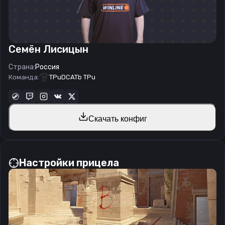
Семён Лисицын
Страна:
Россия
Команда:
TPuDCATb TPu
Скачать конфиг
Настройки прицела