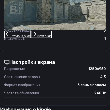
Чувствительность мыши в игре:
1.05
Чувствительность мыши в зуме:
1
Чувствительность мыши в Windows:
6/11
Ускорение мыши:
0
Previous slide
Next slide
m_rawinput:
1
Настройки экрана
Разрешение
1280×960
Соотношение сторон
4:3
Формат изображения
Черные полосы
Частота обновления
240Hz
Информация о
kinqie