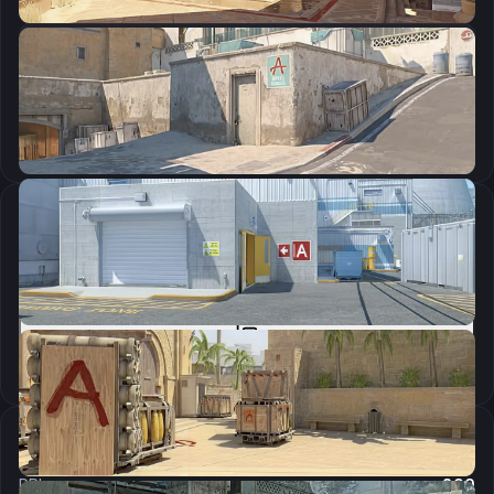
CSGO-n5wsG-L72Lp-cMR97-QWOVP-9mnpQ
Скопировать
Параметры запуска
-novid -high -console
Скопировать
Настройки мыши
DPI:
800