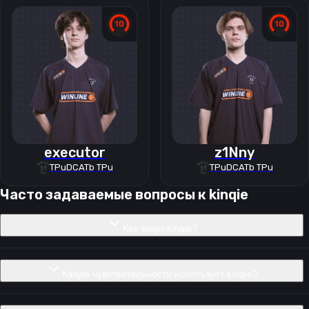
executor
z1Nny
TPuDCATb TPu
TPuDCATb TPu
Часто задаваемые вопросы к
kinqie
Как зовут kinqie?
Какую чувствительность использует kinqie?