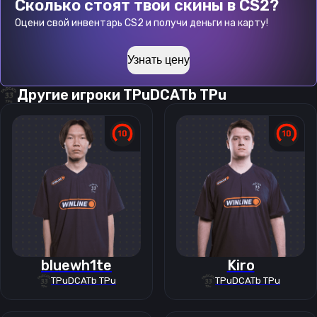
Сколько стоят твои скины в CS2?
Оцени свой инвентарь CS2 и получи деньги на карту!
Узнать цену
Другие игроки
TPuDCATb TPu
bluewh1te
Kiro
TPuDCATb TPu
TPuDCATb TPu