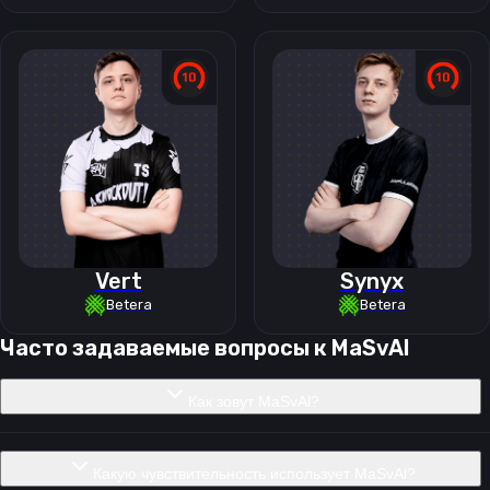
Vert
Synyx
Betera
Betera
Часто задаваемые вопросы к
MaSvAl
Как зовут MaSvAl?
Какую чувствительность использует MaSvAl?