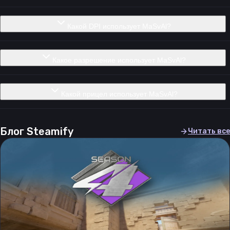
Какой DPI использует MaSvAl?
Какое разрешение использует MaSvAl?
Какой прицел использует MaSvAl?
Блог Steamify
Читать все