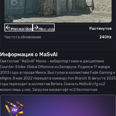
Настройки экрана
Разрешение
1024×768
Соотношение сторон
4:3
Формат изображения
Растянутое
Previous slide
Next slide
Частота обновления
240Hz
Информация о
MaSvAl
Святослав " MaSvAl" Маско - киберспортсмен в дисциплине
Counter-Strike: Global Offensive из Беларуси. Родился 17 января
2003 года, в городе Минск. Выступал в коллективе Fade Gaming и
eNgine. В мае 2022 перешёл в команду Iron Branch. В августе 2023
года переходит в коллектив Betera. Скачать MaSvAl cfg cs2
можно лишь у нас. Загрузка масвал кфг кс2 бесплатная.