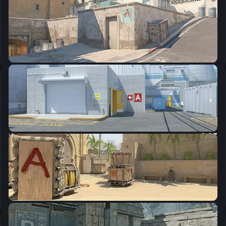
CSGO-AdVFx-C548A-KVjeG-BOCyZ-kSLoD
Скопировать
Настройки мыши
DPI:
800
Чувствительность мыши в игре:
2.14
Чувствительность мыши в зуме:
0.83
Чувствительность мыши в Windows:
6/11
Ускорение мыши:
0
m_rawinput:
1