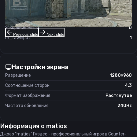
Чувствительность мыши в зуме:
1
Чувствительность мыши в Windows:
6/11
Ускорение мыши:
0
Previous slide
Next slide
m_rawinput:
1
Настройки экрана
Разрешение
1280×960
Соотношение сторон
4:3
Формат изображения
Растянутое
Частота обновления
240Hz
Информация о
matios
Джоао "matios" Гуэдес - профессиональный игрок в Counter-