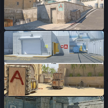
CSGO-3AxbK-xmBKR-Rbuy8-9RW8a-2pFKO
Скопировать
Параметры запуска
-tickrate 128 -novid -high -freq 240 -allow_third_party_software
Скопировать
Настройки мыши
DPI:
400
Чувствительность мыши в игре:
1.55