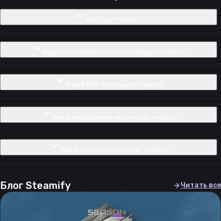
Как зовут matios?
Какую чувствительность использует matios?
Какой DPI использует matios?
Какое разрешение использует matios?
Какой прицел использует matios?
Блог Steamify
Читать все