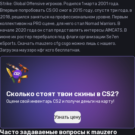
Strike: Global Offensive игроков. Родился 1 марта 2001 года.
Впервые попробовать CS:GO смог в 2015 году, спустя три года, в
2018, решился заняться на профессиональном уровне. Первым
коллективом на PRO сцене, для него стал Nomad Warriors. В
начале 2020 года он стал представлять интересы AIMCATS. В
июне их ростер перебрался под флаги организации Se7en
eSports. Скачать mauzero cfg csgo можно лишь с нашего.
Загрузка маузэро кфг ксго бесплатная.
Сколько стоят твои скины в CS2?
Оцени свой инвентарь CS2 и получи деньги на карту!
Узнать цену
Часто задаваемые вопросы к
mauzero