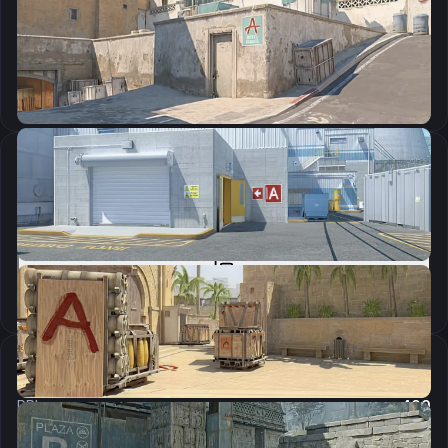
CSGO-quuct-DY9qh-nq68L-iPmo6-7xAkE
Скопировать
Параметры запуска
-freq 240 -tickrate 128 -novid -console
Скопировать
Настройки мыши
DPI:
400
Чувствительность мыши в игре:
3.8