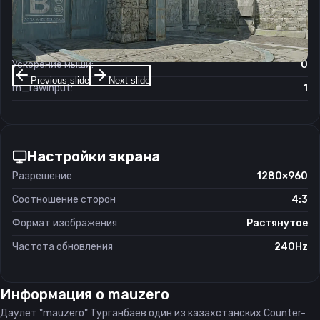
Чувствительность мыши в зуме:
1
Чувствительность мыши в Windows:
6/11
Ускорение мыши:
0
Previous slide
Next slide
m_rawinput:
1
Настройки экрана
Разрешение
1280×960
Соотношение сторон
4:3
Формат изображения
Растянутое
Частота обновления
240Hz
Информация о
mauzero
Даулет "mauzero" Турганбаев один из казахстанских Counter-