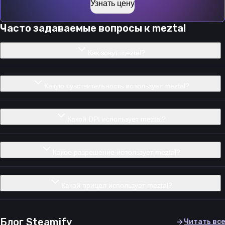
Узнать цену
Часто задаваемые вопросы к
meztal
Как зовут meztal?
Какую чувствительность использует meztal?
Какой DPI использует meztal?
Какое разрешение использует meztal?
Какой прицел использует meztal?
Блог Steamify
Читать все