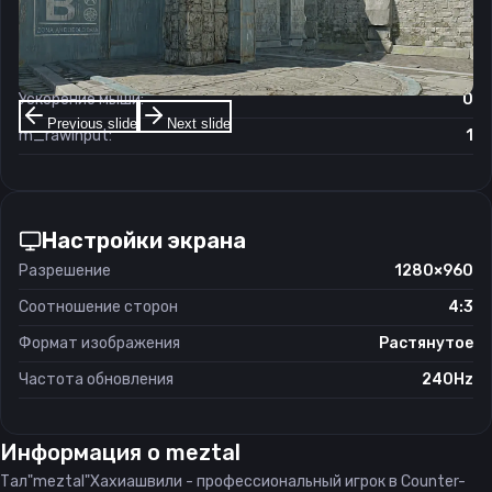
Чувствительность мыши в зуме:
1
Чувствительность мыши в Windows:
6/11
Ускорение мыши:
0
Previous slide
Next slide
m_rawinput:
1
Настройки экрана
Разрешение
1280×960
Соотношение сторон
4:3
Формат изображения
Растянутое
Частота обновления
240Hz
Информация о
meztal
Тал"meztal"Хахиашвили - профессиональный игрок в Counter-