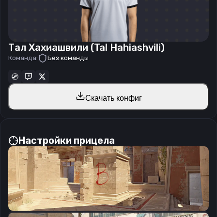
Тал Хахиашвили (Tal Hahiashvili)
Команда:
Без команды
Скачать конфиг
Настройки прицела