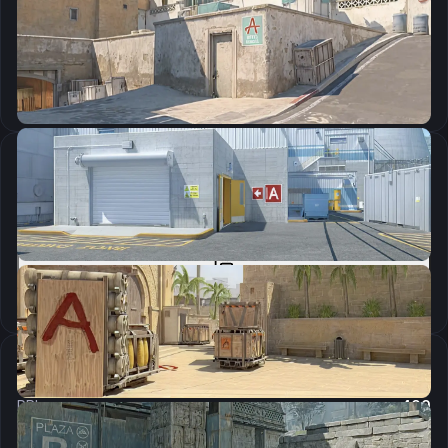
CSGO-NRwft-SHvpA-Ph6NM-dXNEQ-Rx6KQ
Скопировать
Параметры запуска
-novid -tickrate 128 -high -freq 240 -console -allow_third_party_software
Скопировать
Настройки мыши
DPI:
400
Чувствительность мыши в игре:
2