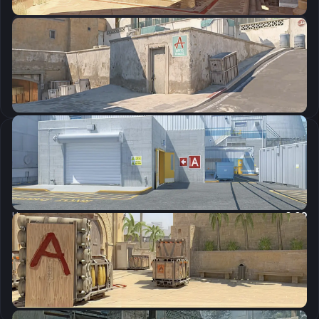
CSGO-sqzPu-c4CUM-EfR8s-iMYtc-TUzfF
Скопировать
Настройки мыши
DPI:
400
Чувствительность мыши в игре:
3.09
Чувствительность мыши в зуме:
0.99
Чувствительность мыши в Windows:
6/11
Ускорение мыши:
0
m_rawinput:
1