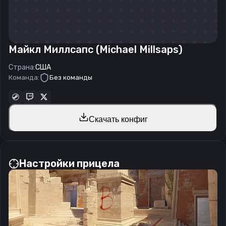
Майкл Миллсапс (Michael Millsaps)
Страна:
США
Команда:
Без команды
Скачать конфиг
Настройки прицела