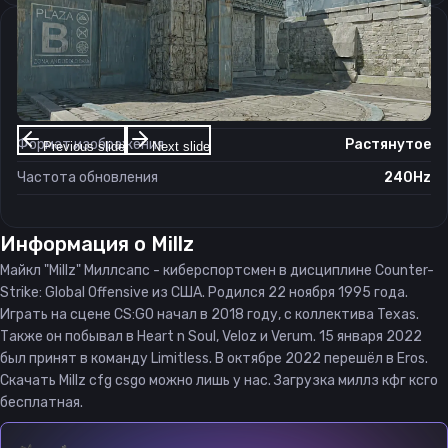
Настройки экрана
Разрешение
1280×960
Соотношение сторон
4:3
Формат изображения
Растянутое
Previous slide
Next slide
Частота обновления
240Hz
Информация о
Millz
Майкл "Millz" Миллсапс - киберспортсмен в дисциплине Counter-
Strike: Global Offensive из США. Родился 22 ноября 1995 года.
Играть на сцене CS:GO начал в 2018 году, с коллектива Texas.
Также он побывал в Heart n Soul, Veloz и Verum. 15 января 2022
был принят в команду Limitless. В октябре 2022 перешёл в Eros.
Скачать Millz cfg csgo можно лишь у нас. Загрузка миллз кфг ксго
бесплатная.