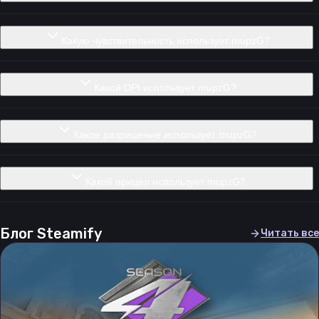
Какую чувствительность использует mupzG?
Какой DPI использует mupzG?
Какое разрешение использует mupzG?
Какой прицел использует mupzG?
Блог Steamify
Читать все