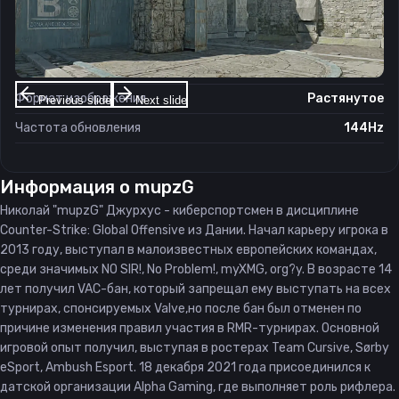
Настройки экрана
Разрешение
1280×960
Соотношение сторон
4:3
Формат изображения
Растянутое
Previous slide
Next slide
Частота обновления
144Hz
Информация о
mupzG
Николай "mupzG" Джурхус - киберспортсмен в дисциплине
Counter-Strike: Global Offensive из Дании. Начал карьеру игрока в
2013 году, выступал в малоизвестных европейских командах,
среди значимых NO SIR!, No Problem!, myXMG, org?y. В возрасте 14
лет получил VAC-бан, который запрещал ему выступать на всех
турнирах, спонсируемых Valve,но после бан был отменен по
причине изменения правил участия в RMR-турнирах. Основной
игровой опыт получил, выступая в ростерах Team Cursive, Sørby
eSport, Ambush Esport. 18 декабря 2021 года присоединился к
датской организации Alpha Gaming, где выполняет роль рифлера.