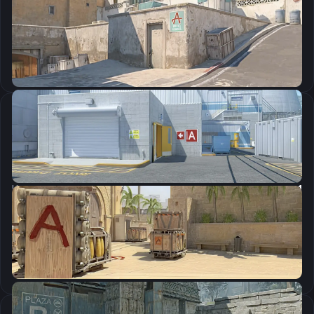
CSGO-DH2eQ-dCBc3-Lbdnt-vMzio-wbBpF
Скопировать
Настройки мыши
DPI:
400
Чувствительность мыши в игре:
2.2
Чувствительность мыши в зуме:
1
Чувствительность мыши в Windows:
6/11
Ускорение мыши:
0
m_rawinput:
1