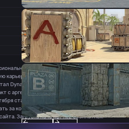
2
Соотношение сторон
1
Формат изображения
6/11
Частота обновления
0
1
ональный игрок в Counter-Strike: Global Offensive
ую карьеру с выступления и тренировок с малоиз
ал Dynasty Gaming, к которому он присоединился в
т с аргентинской организацией Furious Gaming, гд
нтября стал играть за аргентинскую команду Team 
рать за команду Hawks. 14 января 2025 был принят 
сайта. Загрузка начо кфг кс2 бесплатная.
Previous slide
Next slide