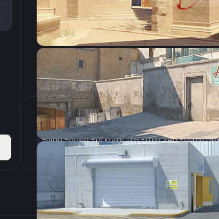
CSGO-Pa5M6-4qs6P-zvGiR-Cek5i-3kYbD
Параметры запуска
Настройки э
800
Разрешение