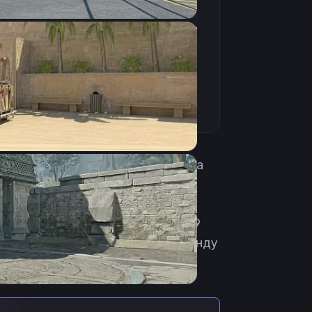
4:3
Растянутое
240Hz
 из Аргентины. Родился 28 августа
вестными локальными миксами.
 июне 2019 года. Спустя год
е выступает как игрок основы. 19
MOB. 18 мая 2023 перешёл в команду
в ряды команды ShindeN. Скачать