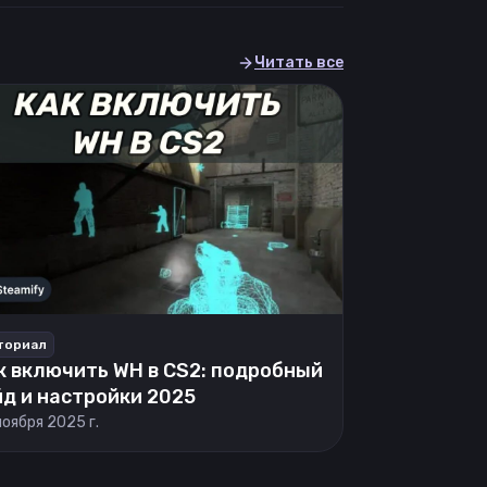
Читать все
ториал
к включить WH в CS2: подробный
йд и настройки 2025
ноября 2025 г.