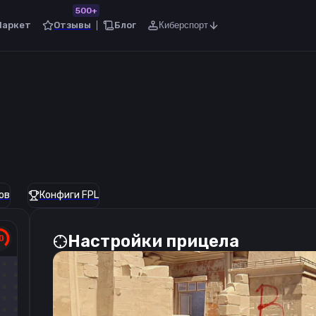
500+
Маркет
Отзывы
Блог
Киберспорт
ов
Конфиги FPL
Настройки прицела