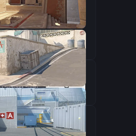
Скопировать
-high -novid -tickrate 128 -freq 240 -nod9d3ex1 -d3d9ex -nojoy -allow_third_party_software
Скопировать
крана
1280×960