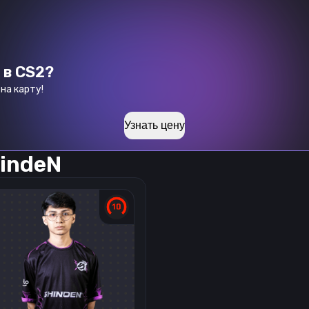
 в CS2?
на карту!
Узнать цену
indeN