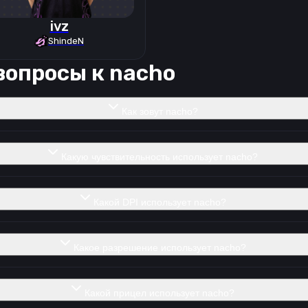
ivz
ShindeN
вопросы к
nacho
Как зовут nacho?
Какую чувствительность использует nacho?
Какой DPI использует nacho?
Какое разрешение использует nacho?
Какой прицел использует nacho?