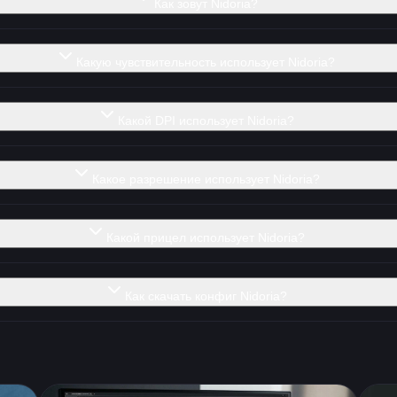
Как зовут Nidoria?
Какую чувствительность использует Nidoria?
Какой DPI использует Nidoria?
Какое разрешение использует Nidoria?
Какой прицел использует Nidoria?
Как скачать конфиг Nidoria?