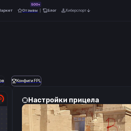
500+
Маркет
Отзывы
Блог
Киберспорт
ов
Конфиги FPL
Настройки прицела