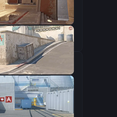
Скопировать
крана
1280×960
4:3
Растянутое
240Hz