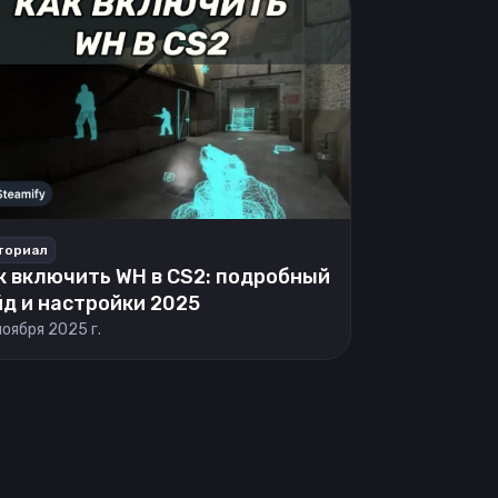
ториал
к включить WH в CS2: подробный
йд и настройки 2025
ноября 2025 г.