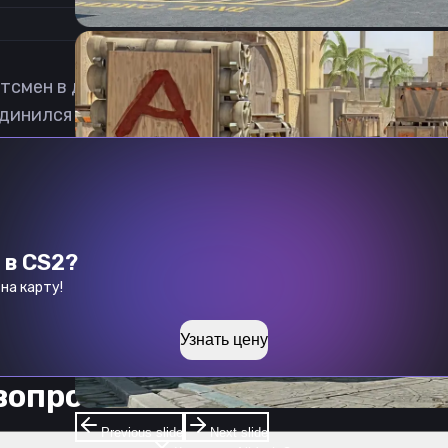
ртсмен в дисциплине Counter-Strike 2 из Франции.
динился в мае 2025 года. Ранее выступал под ником:
 в CS2?
на карту!
Узнать цену
вопросы к
Nidoria
Previous slide
Next slide