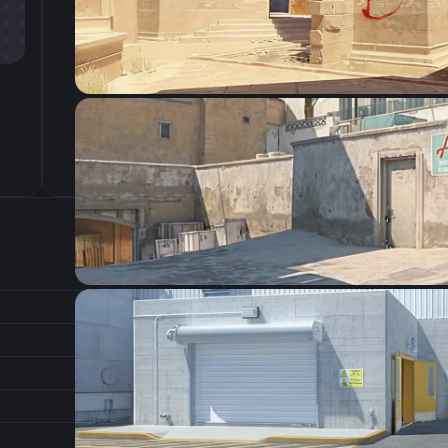
CSGO-hLcUt-kyxdA-6ZJim-SsPKJ-MYXTB
Настройки э
400
Разрешение
1.63
Соотношение сторон
1
Формат изображения
6/11
Частота обновления
0
1