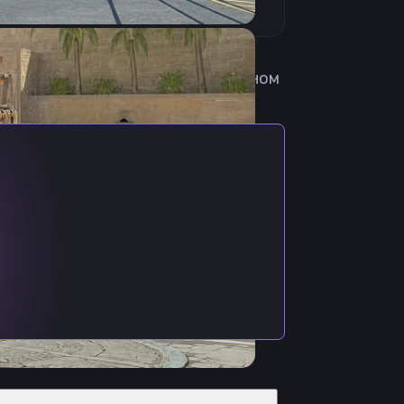
 Начал карьеру игрока в молодежном
 Nidoriaa.