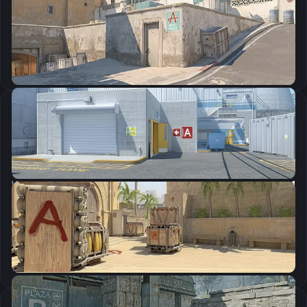
CSGO-vjun6-Ybmrc-3Z7sq-rb3b2-msLDR
Скопировать
Настройки мыши
DPI:
800
Чувствительность мыши в игре:
1.19
Чувствительность мыши в зуме:
1
Чувствительность мыши в Windows:
6/11
Ускорение мыши:
0
m_rawinput:
1