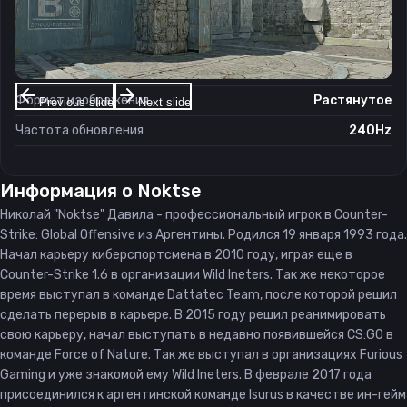
Настройки экрана
Разрешение
1280×960
Соотношение сторон
4:3
Формат изображения
Растянутое
Previous slide
Next slide
Частота обновления
240Hz
Информация о
Noktse
Николай "Noktse" Давила - профессиональный игрок в Counter-
Strike: Global Offensive из Аргентины. Родился 19 января 1993 года.
Начал карьеру киберспортсмена в 2010 году, играя еще в
Counter-Strike 1.6 в организации Wild Ineters. Так же некоторое
время выступал в команде Dattatec Team, после которой решил
сделать перерыв в карьере. В 2015 году решил реанимировать
свою карьеру, начал выступать в недавно появившейся CS:GO в
команде Force of Nature. Так же выступал в организациях Furious
Gaming и уже знакомой ему Wild Ineters. В феврале 2017 года
присоединился к аргентинской команде Isurus в качестве ин-гейм