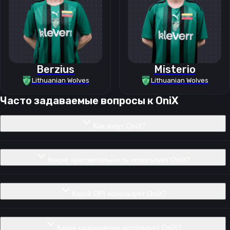
Berzius
Misterio
Lithuanian Wolves
Lithuanian Wolves
Часто задаваемые вопросы к
OniX
Как зовут OniX?
Какую чувствительность использует OniX?
Какой DPI использует OniX?
Какое разрешение использует OniX?