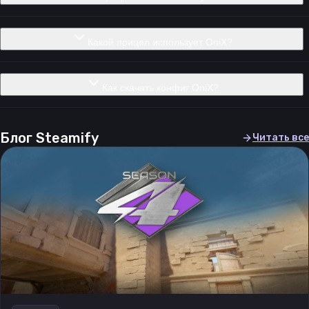
Какой прицел использует OniX?
Как скачать конфиг OniX?
Блог Steamify
Читать все