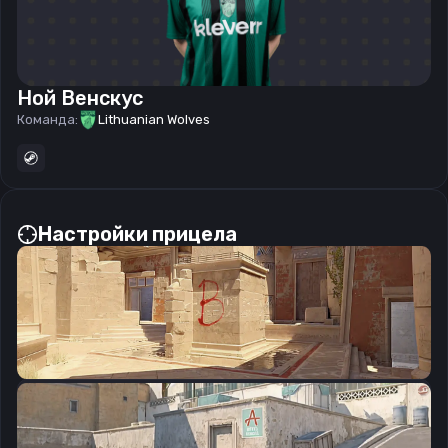
Ной Венскус
Команда:
Lithuanian Wolves
Настройки прицела
CSGO-5ypKv-TdkVC-MTQiq-CkZSy-A2QRO