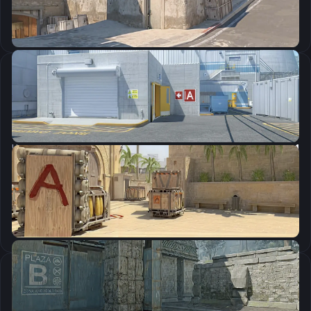
Скопировать
Настройки мыши
DPI:
800
Чувствительность мыши в игре:
1.12
Чувствительность мыши в зуме:
1
Чувствительность мыши в Windows:
6/11
Ускорение мыши:
0
m_rawinput:
1
Настройки экрана
Разрешение
1280×1024