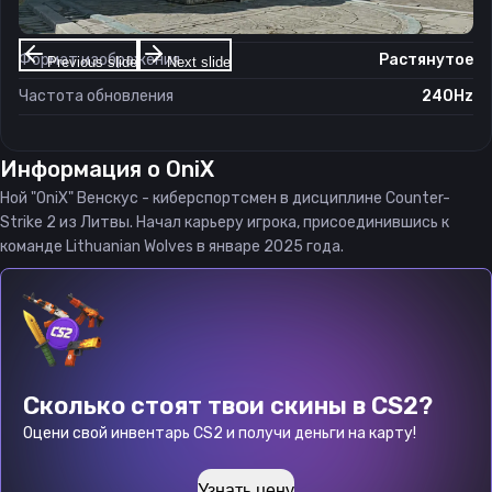
Соотношение сторон
4:3
Формат изображения
Растянутое
Previous slide
Next slide
Частота обновления
240Hz
Информация о
OniX
Ной "OniX" Венскус - киберспортсмен в дисциплине Counter-
Strike 2 из Литвы. Начал карьеру игрока, присоединившись к
команде Lithuanian Wolves в январе 2025 года.
Сколько стоят твои скины в CS2?
Оцени свой инвентарь CS2 и получи деньги на карту!
Узнать цену