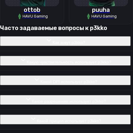
ottob
puuha
HAVU Gaming
HAVU Gaming
Часто задаваемые вопросы к
p3kko
Как зовут p3kko?
Какую чувствительность использует p3kko?
Какой DPI использует p3kko?
Какое разрешение использует p3kko?
Какой прицел использует p3kko?