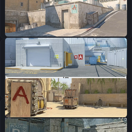
CSGO-NJGFE-do4on-XHmft-aqwM4-S79zP
Скопировать
Параметры запуска
-novid -freq 240 -tickrate 128 -allow_third_party_software
Скопировать
Настройки мыши
DPI:
800
Чувствительность мыши в игре:
1.66