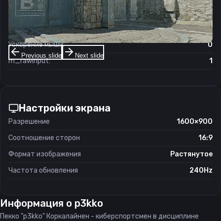
Чувствительность мыши в зуме:
0.8
Чувствительность мыши в Windows:
6/11
Ускорение мыши:
0
Previous slide
Next slide
m_rawinput:
1
Настройки экрана
Разрешение
1600×900
Соотношение сторон
16:9
Формат изображения
Растянутое
Частота обновления
240Hz
Информация о
p3kko
Пекко "p3kko" Коркалайнен - киберспортсмен в дисциплине