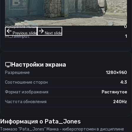
Чувствительность мыши в зуме:
1
Чувствительность мыши в Windows:
6/11
Ускорение мыши:
0
Previous slide
Next slide
m_rawinput:
1
Настройки экрана
Разрешение
1280×960
Соотношение сторон
4:3
Формат изображения
Растянутое
Частота обновления
240Hz
Информация о
Pata_Jones
Томмазо "Pata_Jones" Манка - киберспортсмен в дисциплине