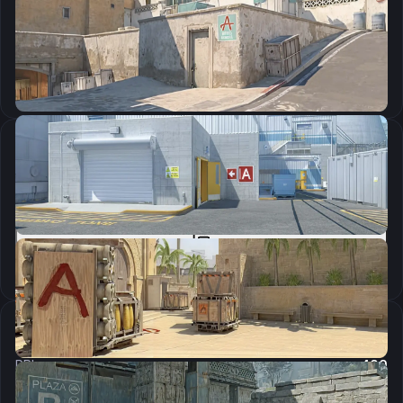
CSGO-bSu4R-VZpsF-Qx4SC-KqGWC-z2urD
Скопировать
Параметры запуска
-console -freq 240 -novid -tickrate 128
Скопировать
Настройки мыши
DPI:
400
Чувствительность мыши в игре:
2