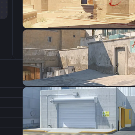
CSGO-psEMK-Du32G-FxrTr-rmRuZ-VqnkP
Настройки э
800
Разрешение
2
Соотношение сторон
1
Формат изображения
6/11
Частота обновления
0
1