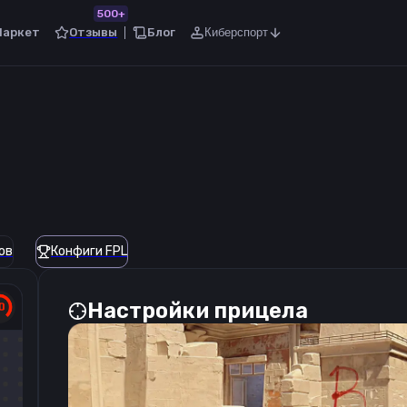
500+
Маркет
Отзывы
Блог
Киберспорт
ов
Конфиги FPL
Настройки прицела