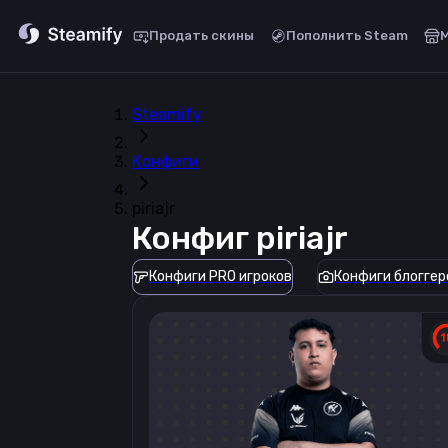
Продать скины
Пополнить Steam
Steamify
Конфиги
piriajr
Конфиг
piriajr
Конфиги PRO игроков
Конфиги блоггер