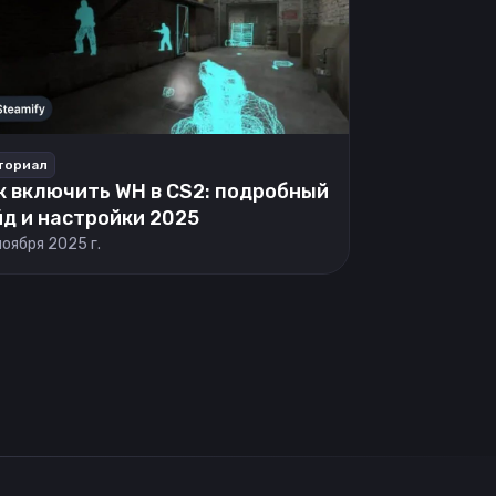
ториал
к включить WH в CS2: подробный
йд и настройки 2025
ноября 2025 г.