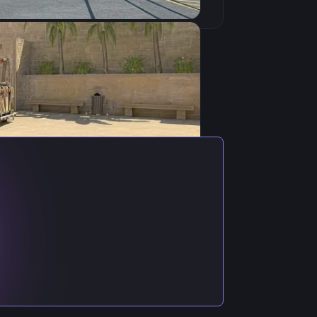
и. Родился 1 октября 2002 года.
d Stars, DETONA Gaming, Imperial
Yamigos на роль рифлера. 23
ду Bounty Hunters.