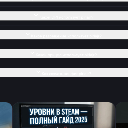
Какой DPI использует piriajr?
Какое разрешение использует piriajr?
Какой прицел использует piriajr?
Как скачать конфиг piriajr?