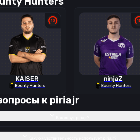
unty Hunters
KAISER
ninjaZ
Bounty Hunters
Bounty Hunters
вопросы к
piriajr
Как зовут piriajr?
Какую чувствительность использует piriajr?