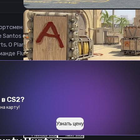
портсмен в дисциплине Counter-Strike 2 из Бразили
Santos e-Sports. После играл в Falkol e-Sports, Key
rts, O Plano. В декабре 2023 присоединился к adal
анде Fluxo. 12 августа 2025 перебирается в коман
 в CS2?
на карту!
Узнать цену
Previous slide
Next slide