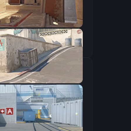
Скопировать
крана
1280×960
4:3
Растянутое
240Hz