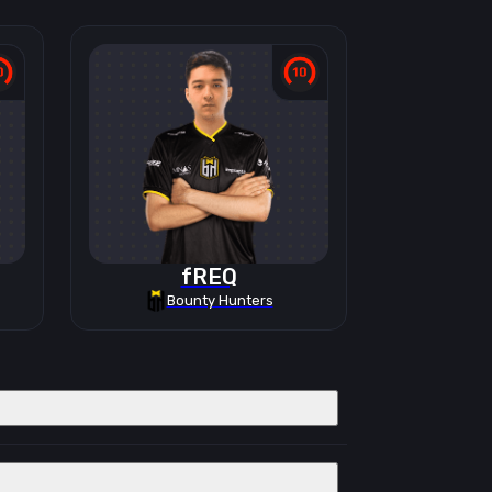
fREQ
Bounty Hunters