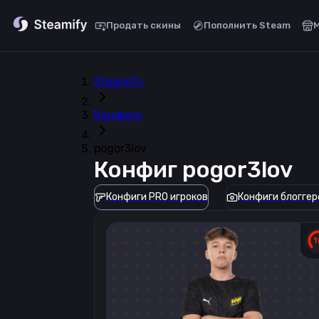
Продать скины
Пополнить Steam
Steamify
Конфиги
pogor3lov
Конфиг
pogor3lov
Конфиги PRO игроков
Конфиги блоггер