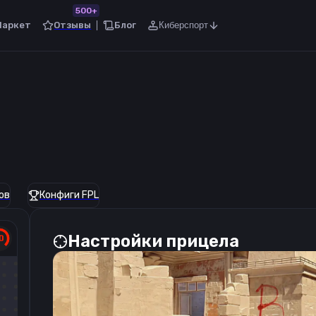
500+
Маркет
Отзывы
Блог
Киберспорт
ов
Конфиги FPL
Настройки прицела