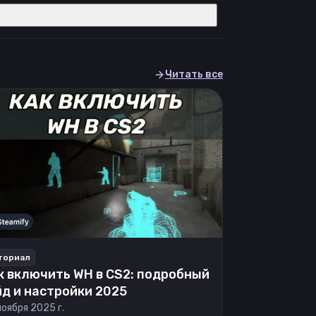
Читать все
ториал
к включить WH в CS2: подробный
йд и настройки 2025
ноября 2025 г.