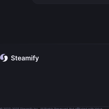
© 2023-2025 Steamify Inc., All Rights Reserved. Not affiliated with Valve