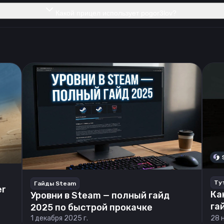
Какой прицел использует pogor3lov?
Ту
Гайды Steam
er
Ка
Уровни в Steam — полный гайд
га
2025 по быстрой прокачке
1 декабря 2025 г.
28 