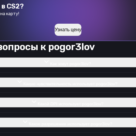
 в CS2?
на карту!
Узнать цену
вопросы к
pogor3lov
Как зовут pogor3lov?
Какую чувствительность использует pogor3lov?
Какой DPI использует pogor3lov?
Какое разрешение использует pogor3lov?