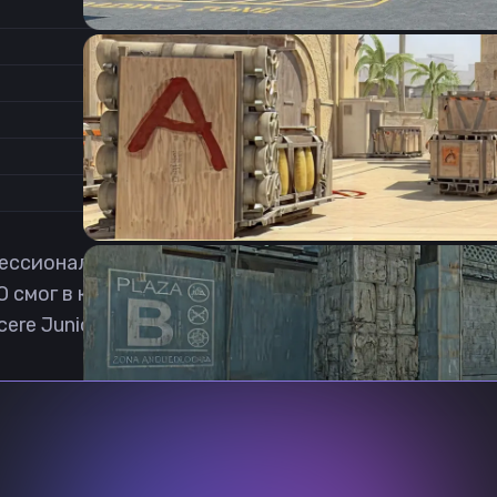
1.68
Соотношение сторон
1
Формат изображения
6/11
Частота обновления
0
1
ссиональный Counter-Strike: Global Offensive игрок
 смог в конце 2020, когда был принят в академию Na
cere Junior. Скачать pogor3lov cfg csgo можно лишь
Previous slide
Next slide