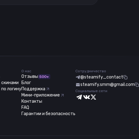
О нас
Сотрудничество
m
Отзывы
500+
@steamify_contact
 скинами
Блог
steamify.smm@gmail.com
 по логину
Поддержка
Социальные сети
Мини-приложение
Контакты
FAQ
Гарантии и безопасность