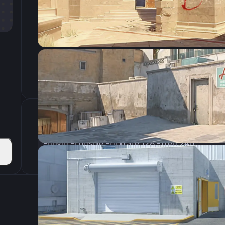
CSGO-U4Udt-caTxo-S6Jjw-wBibM-WiA6Q
Параметры запуска
-novid -console -tickrate 128 -freq 240
Настройки э
400
Разрешение