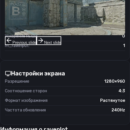
Чувствительность мыши в игре:
1.04
Чувствительность мыши в зуме:
1.1
Чувствительность мыши в Windows:
6/11
Ускорение мыши:
0
Previous slide
Next slide
m_rawinput:
1
Настройки экрана
Разрешение
1280×960
Соотношение сторон
4:3
Формат изображения
Растянутое
Частота обновления
240Hz
Информация о
ravenlot