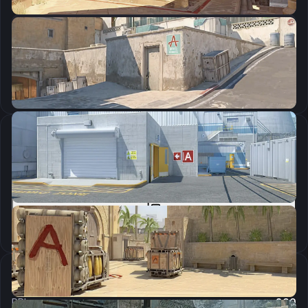
CSGO-iwTVS-mrtuj-wuZUL-cfb7v-msLDR
Скопировать
Параметры запуска
cl_crosshairalpha "255";cl_crosshaircolor "5";cl_crosshaircolor_b "255";cl_crosshaircolor_g "255";cl_crosshaircolor_r "255";cl_crosshairdot "0";cl_crosshairgap "-3";cl_crosshairsize "1.5";cl_crosshairstyle "4";cl_crosshairthickness "1";cl_crosshair_outlinethickness "0";cl_crosshair_drawoutline "0";
Скопировать
Настройки мыши
DPI:
800