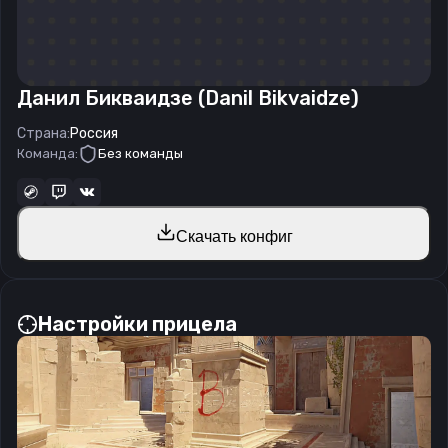
Данил Бикваидзе (Danil Bikvaidze)
Страна:
Россия
Команда:
Без команды
Скачать конфиг
Настройки прицела