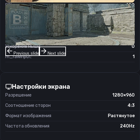
DPI:
400
Чувствительность мыши в игре:
1.4
Чувствительность мыши в зуме:
1
Чувствительность мыши в Windows:
6/11
Ускорение мыши:
0
Previous slide
Next slide
m_rawinput:
1
Настройки экрана
Разрешение
1280×960
Соотношение сторон
4:3
Формат изображения
Растянутое
Частота обновления
240Hz