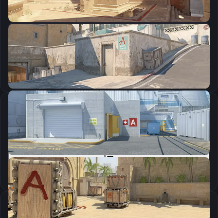
CSGO-5fRFk-4si5z-U2Uff-pkfk5-jJCEB
Скопировать
Параметры запуска
cl_crosshairalpha "200";cl_crosshaircolor "4";cl_crosshairdot "1";cl_crosshairgap "-2";cl_crosshairsize "1";cl_crosshairstyle "4";cl_crosshairthickness "0.5";cl_crosshair_outlinethickness "0";cl_crosshair_drawoutline "0";
Скопировать
Настройки мыши