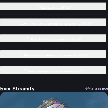
Как зовут regi57ar?
Какую чувствительность использует regi57ar?
Какой DPI использует regi57ar?
Какое разрешение использует regi57ar?
Какой прицел использует regi57ar?
Блог Steamify
Читать все