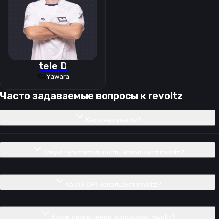
tele D
Yawara
Часто задаваемые вопросы к
revoltz
Как зовут revoltz?
Какую чувствительность использует revoltz?
Какой DPI использует revoltz?
Какое разрешение использует revoltz?