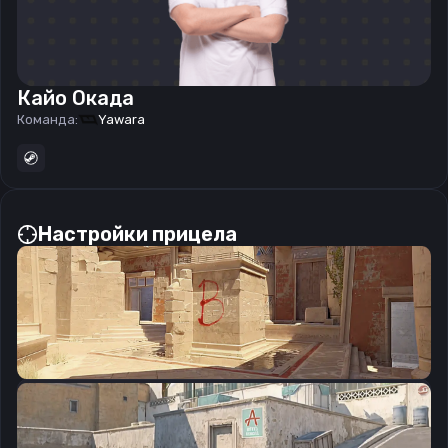
Кайо Окада
Команда:
Yawara
Настройки прицела
CSGO-J29Jc-WDCwx-VdLUG-szY5O-33LsE