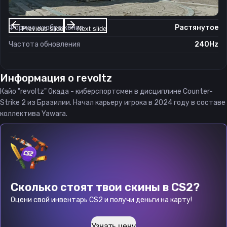
Соотношение сторон
4:3
Формат изображения
Растянутое
Previous slide
Next slide
Частота обновления
240Hz
Информация о
revoltz
Кайо "revoltz" Окада - киберспортсмен в дисциплине Counter-
Strike 2 из Бразилии. Начал карьеру игрока в 2024 году в составе
коллектива Yawara.
Сколько стоят твои скины в CS2?
Оцени свой инвентарь CS2 и получи деньги на карту!
Узнать цену