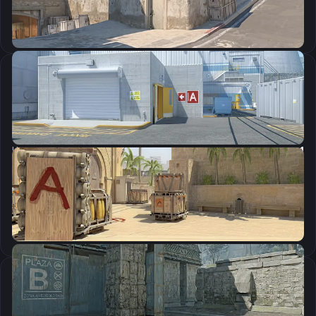
Скопировать
Настройки мыши
DPI:
1600
Чувствительность мыши в игре:
0.4
Чувствительность мыши в зуме:
1
Чувствительность мыши в Windows:
6/11
Ускорение мыши:
0
m_rawinput:
1
Настройки экрана
Разрешение
1280×960