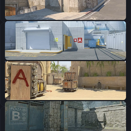
Скопировать
Настройки мыши
DPI:
800
Чувствительность мыши в игре:
1.57
Чувствительность мыши в зуме:
1
Чувствительность мыши в Windows:
6/11
Ускорение мыши:
0
m_rawinput:
1
Настройки экрана
Разрешение
1280×960