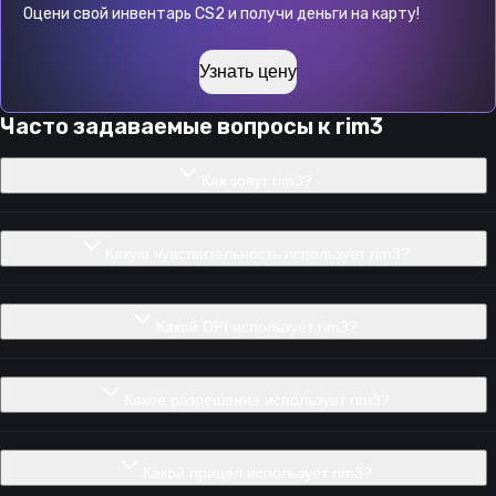
Оцени свой инвентарь CS2 и получи деньги на карту!
Узнать цену
Часто задаваемые вопросы к
rim3
Как зовут rim3?
Какую чувствительность использует rim3?
Какой DPI использует rim3?
Какое разрешение использует rim3?
Какой прицел использует rim3?