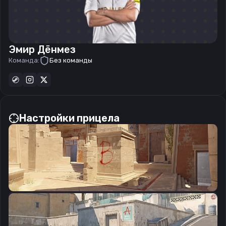
Эмир Дёнмез
Команда:
Без команды
Настройки прицела
CSGO-Wys94-5yJMX-hwojD-YzZBM-caG8D