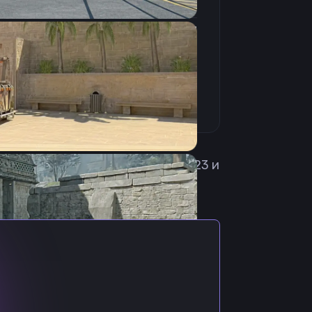
4:3
Черные полосы
240Hz
з России. Выступал в PiTER, mix123 и
ходит в коллектив Team Spirit