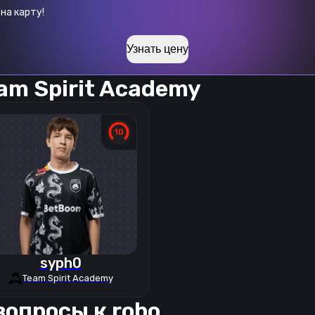
на карту!
Узнать цену
am Spirit Academy
syph0
Team Spirit Academy
вопросы к
robo