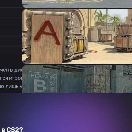
1.31
Соотношение сторон
1
Формат изображения
6/11
Частота обновления
0
1
н в дисциплине Counter-Strike: Global Offensive и
ится игроком команды POLET. В июле 2024 года пере
о лишь у нас. Загрузка робо кфг кс2 бесплатная.
Previous slide
Next slide
 в CS2?