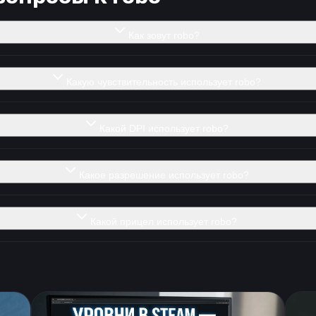
Как зовут robo?
Какую чувствительность использует robo?
Какой DPI использует robo?
Какое разрешение использует robo?
Какой прицел использует robo?