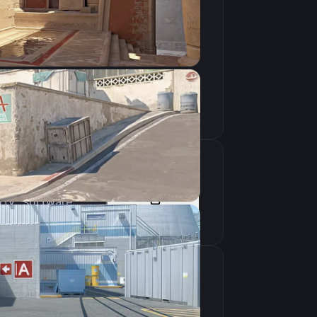
Скопировать
arty_software
Скопировать
крана
1024×768