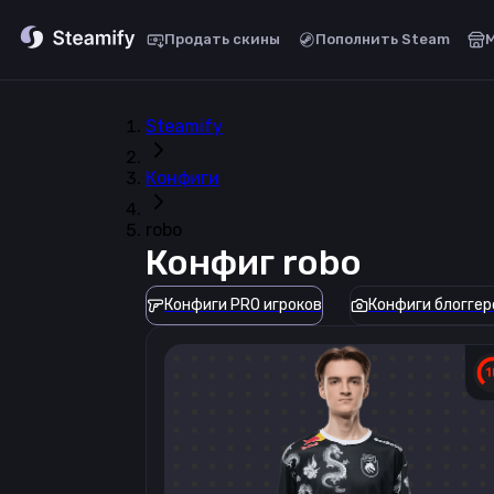
Продать скины
Пополнить Steam
Steamify
Конфиги
robo
Конфиг
robo
Конфиги PRO игроков
Конфиги блоггер