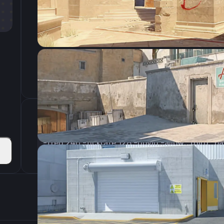
CSGO-2eL3v-b63vc-iLVc4-TaCWD-NkUCP
Параметры запуска
-freq 240 -tickrate 128 -novid -allow_third_p
Настройки э
800
Разрешение