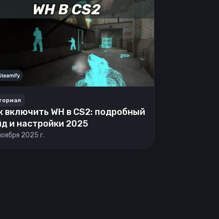
ториал
к включить WH в CS2: подробный
йд и настройки 2025
ноября 2025 г.