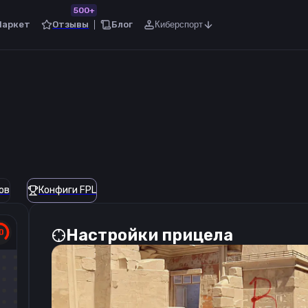
500+
Маркет
Отзывы
Блог
Киберспорт
ов
Конфиги FPL
Настройки прицела