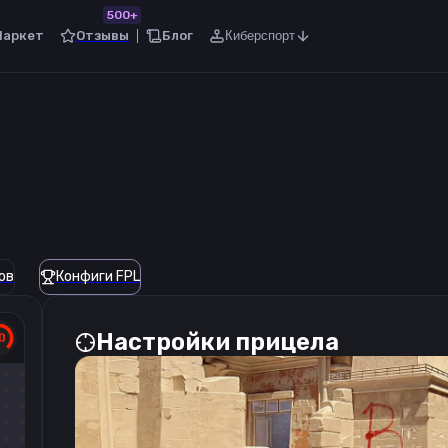
500+
Маркет
Отзывы
Блог
Киберспорт
ов
Конфиги FPL
Настройки прицела