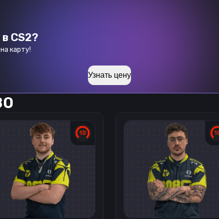
 в CS2?
на карту!
Узнать цену
80