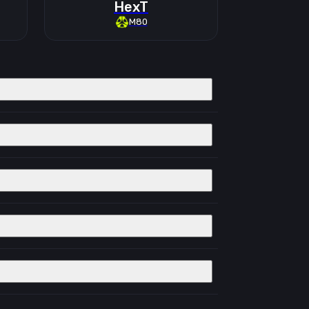
HexT
M80