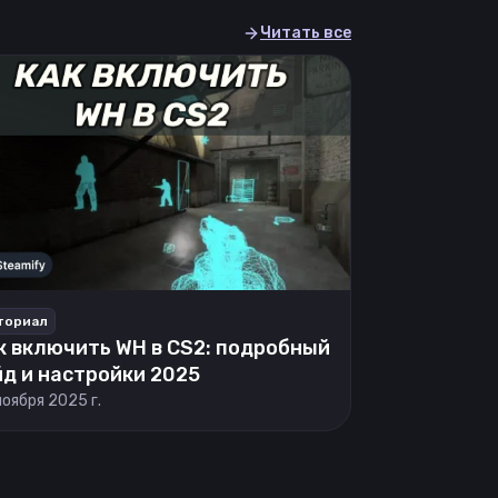
Читать все
ториал
к включить WH в CS2: подробный
йд и настройки 2025
ноября 2025 г.