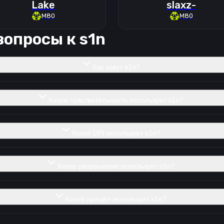
Lake
slaxz-
M80
M80
вопросы к
s1n
Как зовут s1n?
Какую чувствительность использует s1n?
Какой DPI использует s1n?
Какое разрешение использует s1n?
Какой прицел использует s1n?