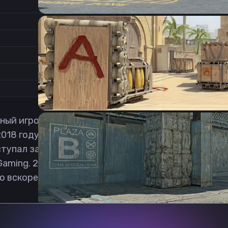
1.8
Соотношение сторон
1
Формат изображения
6/11
Частота обновления
0
1
й игрок в Counter-Strike: Global Offensive из Герм
018 году, первым коллективом для Элиаса стали Te
упал за CW Lions, Planetkey Dynamics, epikk esports
Gaming. 2 января 2022 стал играть в BIG Academy.
но вскоре вернулся в академию. 21 июня 2023 ста
Previous slide
Next slide