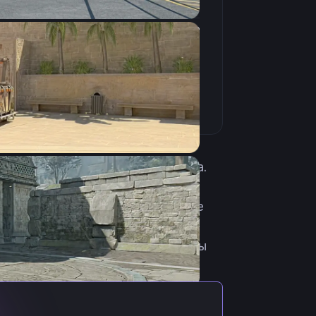
4:3
Растянутое
240Hz
ании. Родился 18 марта 2002 года.
am Vertex, к которым он
, Berzerk, PENTA Sports. В январе
 В конце сентября периодически
новится основным игроком команды