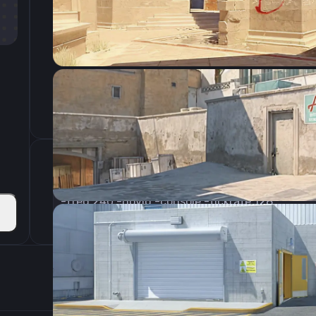
CSGO-i6XPR-dTQWK-2PCnL-NWWL8-2yOtQ
Параметры запуска
-freq 240 -novid -console -tickrate 128
Настройки э
800
Разрешение