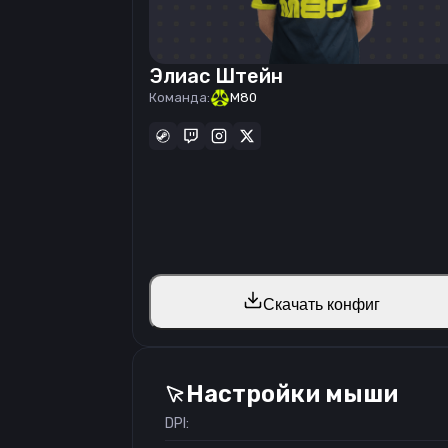
Элиас Штейн
Команда:
M80
Скачать конфиг
Настройки мыши
DPI: