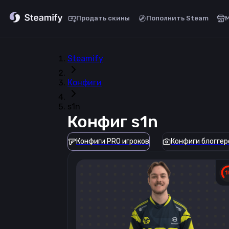
Продать скины
Пополнить Steam
Steamify
Конфиги
s1n
Конфиг
s1n
Конфиги PRO игроков
Конфиги блоггер