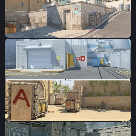
CSGO-CSMqx-kjkaW-uGVew-izVX4-bZJGG
Скопировать
Параметры запуска
+mat_queue_mode 2 +cl_forcepreload 1 +rate 786432 +cl_interp_ratio 2 +cl_interp 1 -novid -console -tickrate 128 +fps_max 300 -high +cl_cmdrate 128 -freq 144 +r_dynamic 0 +con_filter_text_out "DispatchAsyncEvent backlog" +con_filter_enable 1
Скопировать
Настройки мыши
DPI:
800
Чувствительность мыши в игре:
1.5