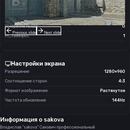
Чувствительность мыши в зуме:
1
Чувствительность мыши в Windows:
6/11
Ускорение мыши:
0
Previous slide
Next slide
m_rawinput:
1
Настройки экрана
Разрешение
1280×960
Соотношение сторон
4:3
Формат изображения
Растянутое
Частота обновления
144Hz
Информация о
sakova
Владислав "sakova" Сакович профессиональный