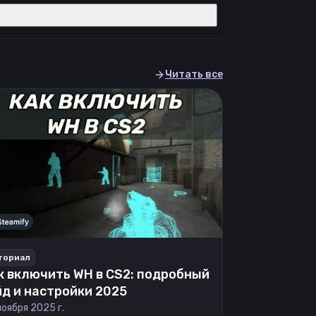
Читать все
ториал
к включить WH в CS2: подробный
йд и настройки 2025
ноября 2025 г.