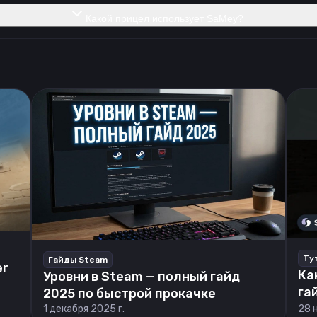
Какой прицел использует SaMey?
Ту
Гайды Steam
er
Ка
Уровни в Steam — полный гайд
га
2025 по быстрой прокачке
1 декабря 2025 г.
28 