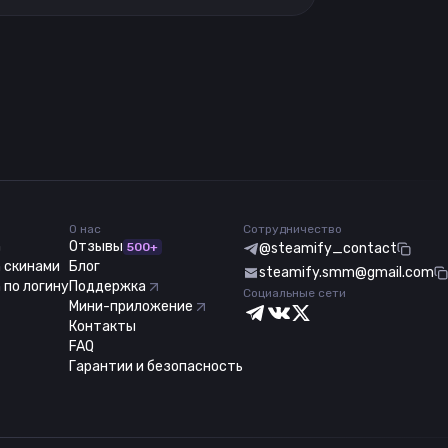
О нас
Сотрудничество
m
Отзывы
500+
@steamify_contact
 скинами
Блог
steamify.smm@gmail.com
 по логину
Поддержка
Социальные сети
Мини-приложение
Контакты
FAQ
Гарантии и безопасность