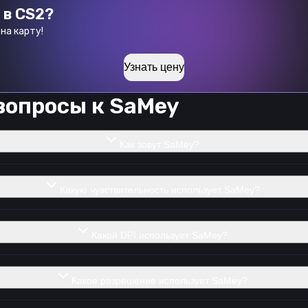
 в CS2?
на карту!
Узнать цену
вопросы к
SaMey
Как зовут SaMey?
Какую чувствительность использует SaMey?
Какой DPI использует SaMey?
Какое разрешение использует SaMey?