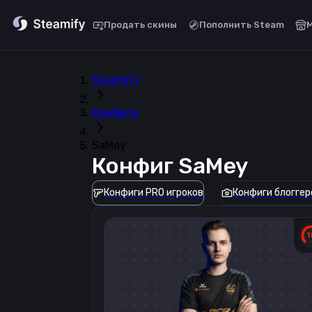
Продать скины
Пополнить Steam
Steamify
Конфиги
SaMey
Конфиг
SaMey
Конфиги PRO игроков
Конфиги блоггер