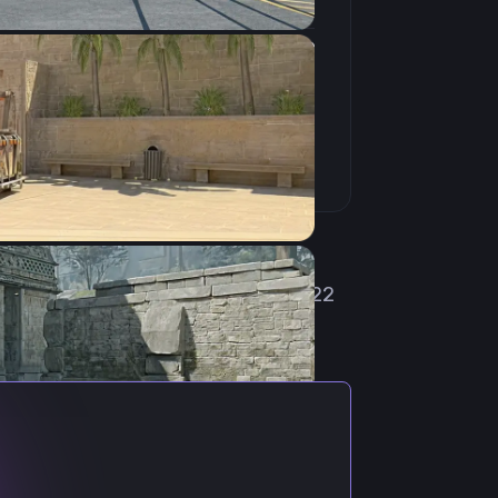
4:3
Растянутое
240Hz
из Польши. Свою киберспортивную
ь в польской организации AVEZ. 22
ORIS. 8 мая 2023 становится
л принят в команду ESC Gaming.