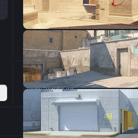
CSGO-q7XY9-iVLVm-Buw4R-DZ5Dh-Y2hWA
Параметры запуска
-novid -tickrate 128
Настройки э
400
Разрешение