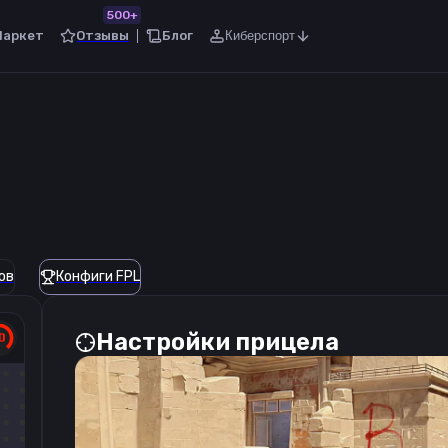
500+
Маркет
Отзывы
Блог
Киберспорт
ов
Конфиги FPL
Настройки прицела