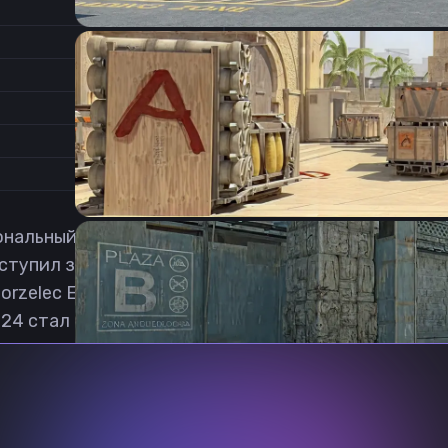
2.25
Соотношение сторон
0.92
Формат изображения
6/11
Частота обновления
0
1
альный игрок в Counter-Strike: Global Offensive 
ыступил за HONORIS. 20 марта 2021 года стал играт
orzelec Esport. 27 июля снова начал играть за HON
4 стал играть в Sangal Esports. 18 января 2025 бы
Previous slide
Next slide