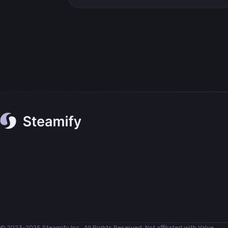
© 2023-2025 Steamify Inc., All Rights Reserved. Not affiliated with Valve