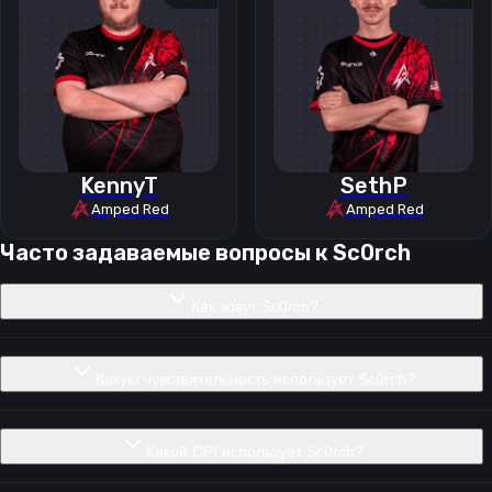
KennyT
SethP
Amped Red
Amped Red
Часто задаваемые вопросы к
Sc0rch
Как зовут Sc0rch?
Какую чувствительность использует Sc0rch?
Какой DPI использует Sc0rch?