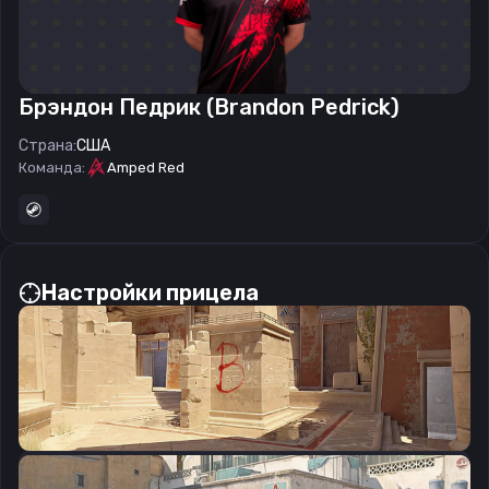
Брэндон Педрик (Brandon Pedrick)
Страна:
США
Команда:
Amped Red
Настройки прицела
CSGO-fqzDN-ekGJD-RxCc7-FVaxF-zPFuA