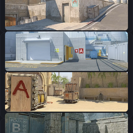
Скопировать
Настройки мыши
DPI:
800
Чувствительность мыши в игре:
1.25
Чувствительность мыши в зуме:
1
Чувствительность мыши в Windows:
6/11
Ускорение мыши:
0
m_rawinput:
1
Настройки экрана