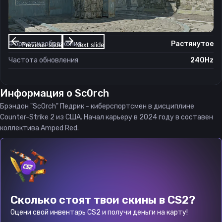
Разрешение
1280×960
Соотношение сторон
4:3
Формат изображения
Растянутое
Previous slide
Next slide
Частота обновления
240Hz
Информация о
Sc0rch
Брэндон "Sc0rch" Педрик - киберспортсмен в дисциплине
Counter-Strike 2 из США. Начал карьеру в 2024 году в составен
коллектива Amped Red.
Сколько стоят твои скины в CS2?
Оцени свой инвентарь CS2 и получи деньги на карту!