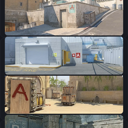
CSGO-TTOBz-A5H2W-P8Ovq-Dkwxq-9JJaA
Скопировать
Настройки мыши
DPI:
400
Чувствительность мыши в игре:
2.35
Чувствительность мыши в зуме:
1
Чувствительность мыши в Windows:
6/11
Ускорение мыши:
0
m_rawinput:
1