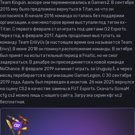
Team Kinguin, вскоре они переименовались в Gamers2. В сентябре
2015 ему было предложено вернуться в Titan, на что он
согласился. В начале 2016 команда осталась без поддержки
организации, и они некоторое время выступали под тегом ex-
Titan. С первого февраля стал играть под цветами G2 Esports.
Через год, в феврале 2017, Адиль продолжил выступать за
команду Team EnVyUs (в настоящее время она называется Team
Envy). В июне 2018 он покинул расположение команды. В октябре
был принят на испытательный период в Fnatic, но не смог
задержаться. В декабре он присоединяется к новой команде
NoChance. В феврале 2019 начинает играть за Uruguay3, а через
месяц перебирается в организацию GamerLegion. С 30 сентября
2019 года, Адиль был переведен в инактив. 26 мая 2025 вернулся
на сцену CS2 в качестве замены в FUT Esports. Скачать ScreaM
cfg cs2 можно лишь с нашего сайта. Загрузка скрим кфг кс2
бесплатная.