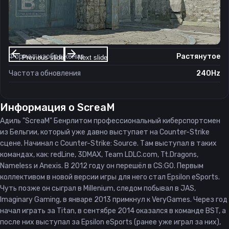
Настройки экрана
Разрешение
1152×864
Соотношение сторон
4:3
Формат изображения
Растянутое
Previous slide
Next slide
Частота обновления
240Hz
Информация о
ScreaM
Адиль "ScreaM" Бенрлитом профессиональный киберспортсмен
из Бельгии, который уже давно выступает на Counter-Strike
сцене. Начинал с Counter-Strike: Source. Там выступал в таких
командах, как: redLine, 3DMAX, Team LDLC.com, Tt.Dragons,
Nameless и Anexis. В 2012 году он перешёл в CS:GO. Первым
коллективом в новой версии игры для него стал Epsilon eSports.
Чуть позже он сыграл в Millenium, следом побывал в JAS,
Imaginary Gaming, в январе 2013 примкнул к VeryGames. Через год
начал играть за Titan, в сентябре 2014 оказался в команде BST, а
после них выступал за Epsilon eSports (ранее уже играл за них),