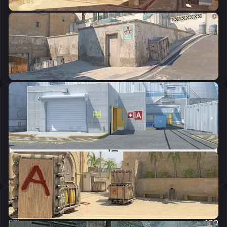
CSGO-fXLAp-vZydR-i9qOU-W8m28-yfCcO
Скопировать
Параметры запуска
-novid -console -tickrate 128 -freq 240 +cl_updaterate 128 +cl_cmdrate 128 +cl_interp_ratio 1 -refresh 240 -rate 176969
Скопировать
Настройки мыши
DPI:
400