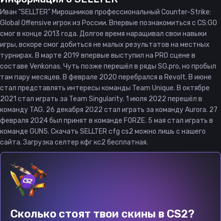
Иван "SELLTER" Мирошников профессиональный Counter-Strike:
Global Offensive игрок из России. Впервые познакомиться с CS:GO
смог в конце 2013 года. Долгое время наращивал свои навыки
игры, вскоре смог добиться не малых результатов на местных
турнирах. В марте 2019 впервые выступил на PRO сцене в
составе Venkonas. Чуть позже перешёл в ряды SG.pro, но пробыл
там пару месяцев. В феврале 2020 перебрался в Revolt. В июне
стал представлять интересы команды Team Unique. В октябре
2021 стал играть за Team Singularity. 1 июля 2022 перешёл в
команду TAG. 26 декабря 2022 стал играть за команду Aurora. 27
февраля 2024 был принят в команде FORZE. 5 мая стал играть в
команде GUN5. Скачать SELLTER cfg cs2 можно лишь с нашего
сайта. Загрузка селтер кфг кс2 бесплатная.
Сколько стоят твои скины в CS2?