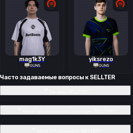
mag1k3Y
yiksrezo
GUN5
GUN5
Часто задаваемые вопросы к
SELLTER
Как зовут SELLTER?
Какую чувствительность использует SELLTER?
Какой DPI использует SELLTER?