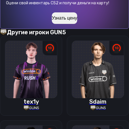
Оцени свой инвентарь CS2 и получи деньги на карту!
Узнать цену
Другие игроки
GUN5
tex1y
Sdaim
GUN5
GUN5