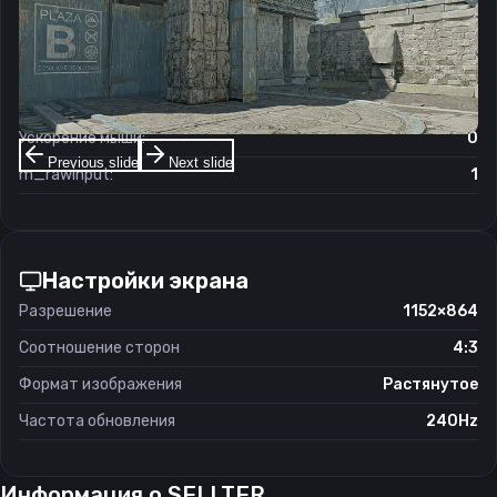
Чувствительность мыши в игре:
1.34
Чувствительность мыши в зуме:
1
Чувствительность мыши в Windows:
6/11
Ускорение мыши:
0
Previous slide
Next slide
m_rawinput:
1
Настройки экрана
Разрешение
1152×864
Соотношение сторон
4:3
Формат изображения
Растянутое
Частота обновления
240Hz
Информация о
SELLTER