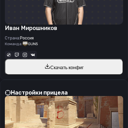
Иван Мирошников
Страна:
Россия
Команда:
GUN5
Скачать конфиг
Настройки прицела