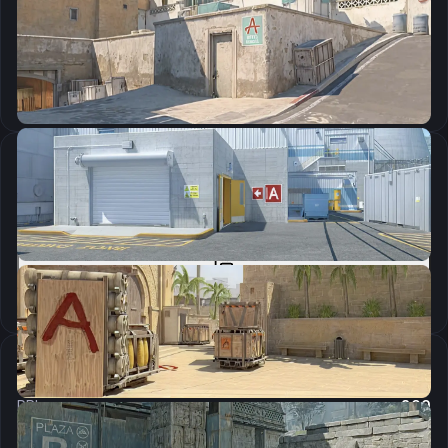
CSGO-NXdQL-mOuC9-ywXnx-cjpWi-br5VH
Скопировать
Параметры запуска
-novid -refresh 240 +mat_queue_mode 2 -d3d9ex -allow_third_party_software +cl_threaded_bone_setup 1 -tickrate 128 +cl_interp_ratio 1 -rate 786432
Скопировать
Настройки мыши
DPI:
800
Чувствительность мыши в игре:
0.83