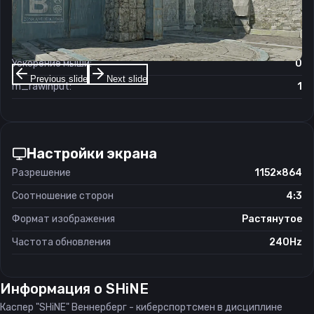
Чувствительность мыши в зуме:
0.8
Чувствительность мыши в Windows:
6/11
Ускорение мыши:
0
Previous slide
Next slide
m_rawinput:
1
Настройки экрана
Разрешение
1152×864
Соотношение сторон
4:3
Формат изображения
Растянутое
Частота обновления
240Hz
Информация о
SHiNE
Каспер "SHiNE" Веннерберг - киберспортсмен в дисциплине