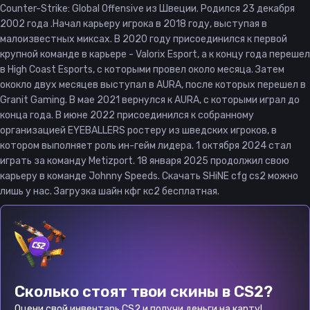
Counter-Strike: Global Offensive из Швеции. Родился 23 декабря
2002 года .Начал карьеру игрока в 2018 году, выступая в
малоизвестных миксах. В 2020 году присоединился к первой
крупной команде в карьере - Valorix Esport, а к концу года перешел
в High Coast Esports, с которыми провел около месяца. Затем
ококло двух месяцев выступал в AURA, после которых перешел в
Granit Gaming. В мае 2021 вернулся к AURA, с которыми играл до
конца года. В июне 2022 присоединился к собранному
организацией EYEBALLERS ростеру из шведских игроков, в
котором выполняет роль ин-гейм лидера. 1 октября 2024 стал
играть за команду Metizport. 18 января 2025 продолжил свою
карьеру в команде Johnny Speeds. Скачать SHiNE cfg cs2 можно
лишь у нас. Загрузка шайн кфг кс2 бесплатная.
Сколько стоят твои скины в CS2?
Оцени свой инвентарь CS2 и получи деньги на карту!