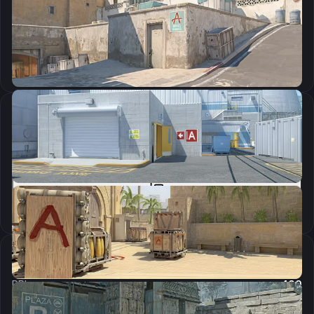
CSGO-ZRvK5-uHfoK-rJr9i-MvQjX-x9eyC
Скопировать
Параметры запуска
-allow_third_party_software -freq 240 +fps_max 0 -language english
Скопировать
Настройки мыши
DPI:
400
Чувствительность мыши в игре:
1