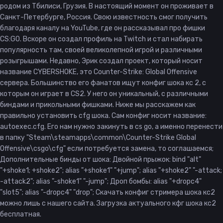
родом из Тбилиси, Грузия. В настоящий момент он проживает в
Санкт-Петербурге, Россия. Свою известность смог получить
благодаря каналу на YouTube, где он рассказывал про фишки
CS:GO. Вскоре он создал профиль на Twitch и стал набирать
популярность там, своей великолепной игрой и различными
розыгрышами. Недавно, Эрик создал проект, который носит
название CYBERSHOKE, это Counter-Strike: Global Offensive
сервера. Большинство его фанатов ищут конфиг шока кс 2, с
которым он играет в CS2. У него он уникальный, с различными
биндами и прикольными фишками. Ниже мы расскажем как
правильно установить cfg шока. Сам конфиг носит название:
autoexec.cfg. Его нам нужно закинуть в cs go, а именно перенести
в папку "Steam\steamapps\common\Counter-Strike Global
Offensive\csgo\cfg" если потребуется замена, то соглашаемся;
Дополнительные бинды от шока: Двойной прыжок: bind "alt"
"+shoke1; +shoke2"; alias "+shoke1" "+jump"; alias "+shoke2" "-attack;
-attack2"; alias "-shoke1" "-jump"; Дроп бомбы: alias "+dropc4"
"slot5"; alias "-dropc4" "drop"; Скачать конфиг стримера шока кс2
можно лишь с нашего сайта. Загрузка актуального кфг шока кс2
бесплатная.