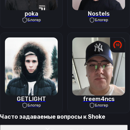
poka
Nostels
Блогер
Блогер
GETLIGHT
freem4ncs
Блогер
Блогер
Часто задаваемые вопросы к
Shoke