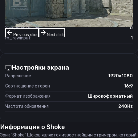
Чувствительность мыши в зуме:
1
Чувствительность мыши в Windows:
6/11
Ускорение мыши:
0
Previous slide
Next slide
m_rawinput:
1
Настройки экрана
Разрешение
1920×1080
Соотношение сторон
16:9
Формат изображения
Широкоформатный
Частота обновления
240Hz
Информация о
Shoke
Эрик "Shoke" Шоков является известнейшим стримером, который