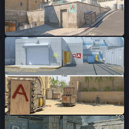
CSGO-xfw8F-KuO4J-EstSw-zNwCU-zqLDR
Скопировать
Параметры запуска
-console -refresh 240 -language colormod -novid -tickrate 128
Скопировать
Настройки мыши
DPI:
800
Чувствительность мыши в игре:
0.25