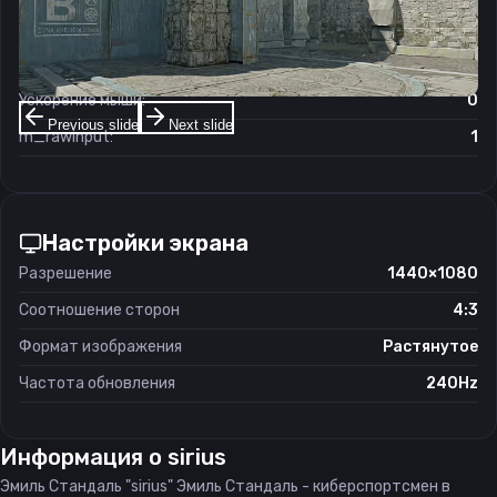
Чувствительность мыши в зуме:
0.77
Чувствительность мыши в Windows:
6/11
Ускорение мыши:
0
Previous slide
Next slide
m_rawinput:
1
Настройки экрана
Разрешение
1440×1080
Соотношение сторон
4:3
Формат изображения
Растянутое
Частота обновления
240Hz
Информация о
sirius
Эмиль Стандаль "sirius" Эмиль Стандаль - киберспортсмен в