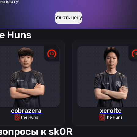
на карту!
Узнать цену
e Huns
cobrazera
xerolte
The Huns
The Huns
вопросы к
sk0R