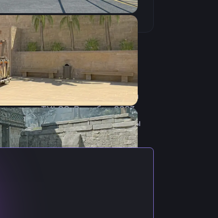
ve из Монголии. Начал карьеру
й стала 2990 Esports. Спустя
лся к одной из самый крупные
вном составе. 6 марта 2022 года
ганизации TYLOO. В ноябре 2023
года становится игроком команды