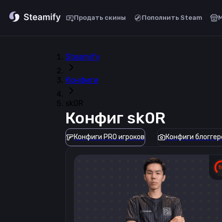
Продать скины
Пополнить Steam
Steamify
Конфиги
sk0R
Конфиг
sk0R
Конфиги PRO игроков
Конфиги блоггер