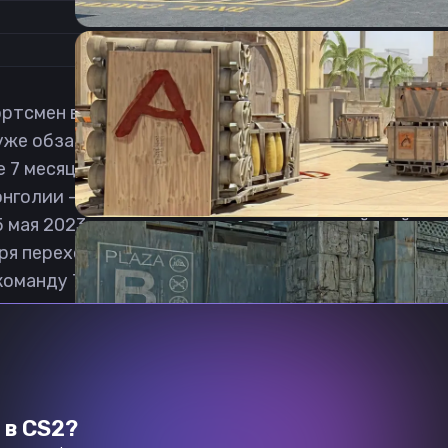
1
ртсмен в дисциплине Counter-Strike: Global Offensi
9 уже обзавелся первой в своей карьере командой, е
е 7 месяцев в Team NKT. В январе 2022 присоедини
голии - Checkmate, где пока не закрепился в осно
 мая 2023 года становится игроком китайской ор
бря переходит в коллектив ATOX. 15 октября 2024 
 команду The Huns.
 в CS2?
Previous slide
Next slide