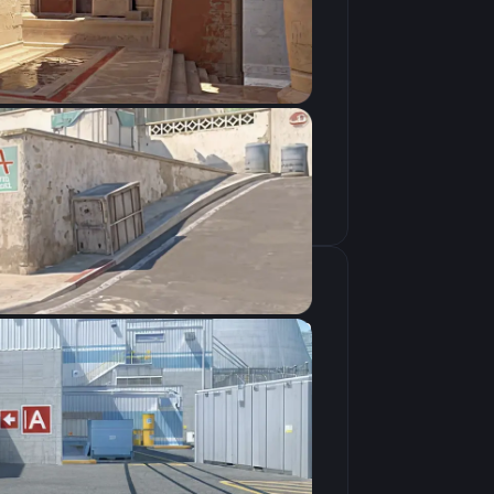
Скопировать
крана
1280×960
4:3
Растянутое
240Hz