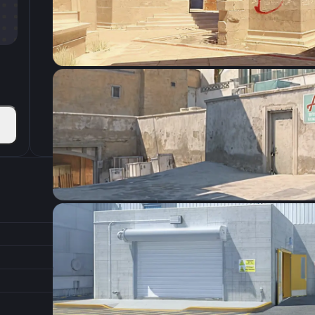
CSGO-GrqC2-at28s-Xxu2G-UVtvi-cV6uC
Настройки э
400
Разрешение
2
Соотношение сторон
1
Формат изображения
6/11
Частота обновления
0