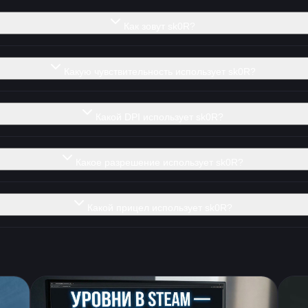
Как зовут sk0R?
Какую чувствительность использует sk0R?
Какой DPI использует sk0R?
Какое разрешение использует sk0R?
Какой прицел использует sk0R?