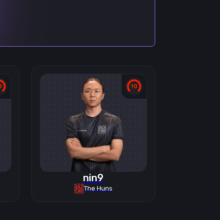
nin9
The Huns