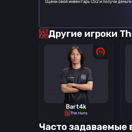
Оцени свой инвентарь CS2 и получи деньги 
Другие игроки
Th
Bart4k
The Huns
Часто задаваемые 