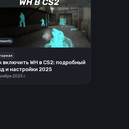
ториал
к включить WH в CS2: подробный
йд и настройки 2025
ноября 2025 г.