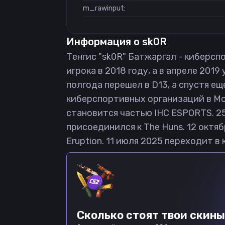
m_rawinput:
Информация о
sk0R
Тенгис "sk0R" Батжаргал - киберспо
игрока в 2018 году, а в апреле 201
полгода перешел в D13, а спустя ещ
киберспортивных организаций в Мон
становится частью IHC ESPORTS. 25
присоединился к The Huns. 12 октя
Eruption. 11 июля 2025 переходит в
Сколько стоят твои скины