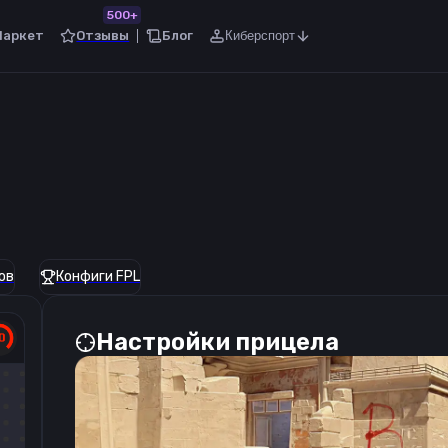
500+
Маркет
Отзывы
Блог
Киберспорт
ов
Конфиги FPL
Настройки прицела