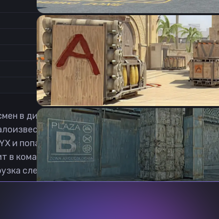
0.6
Соотношение сторон
1
Формат изображения
6/11
Частота обновления
0
1
мен в дисциплине Counter-Strike: Global Offensive 
лоизвестными миксами. В 2022 году, в возрасте 1
 и попал в основной состав их венгерского росте
т в команду Endpoint. 1 апреля 2024 года переход
рузка сленд кфг кс2 бесплатная.
Previous slide
Next slide