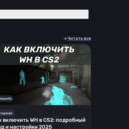
Читать все
ториал
к включить WH в CS2: подробный
йд и настройки 2025