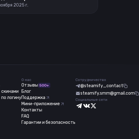
ноября 2025 г.
О нас
Сотрудничество
m
Отзывы
500+
@steamify_contact
 скинами
Блог
steamify.smm@gmail.com
 по логину
Поддержка
Социальные сети
Мини-приложение
Контакты
FAQ
Гарантии и безопасность