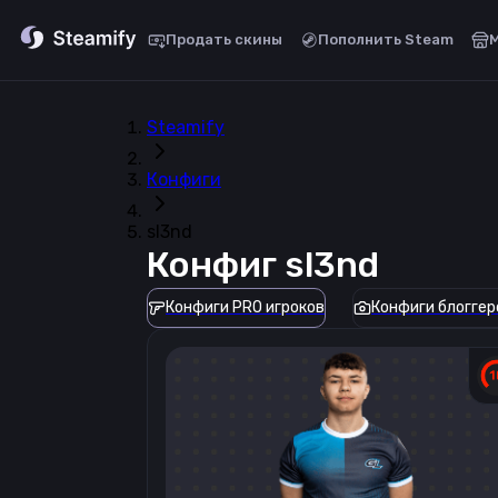
Продать скины
Пополнить Steam
Steamify
Конфиги
sl3nd
Конфиг
sl3nd
Конфиги PRO игроков
Конфиги блоггер