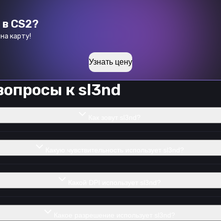
 в CS2?
на карту!
Узнать цену
вопросы к
sl3nd
Как зовут sl3nd?
Какую чувствительность использует sl3nd?
Какой DPI использует sl3nd?
Какое разрешение использует sl3nd?