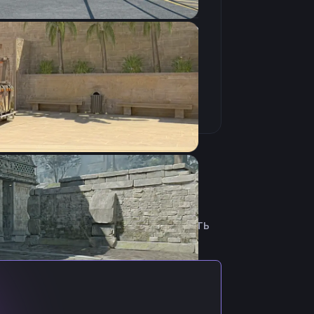
4:3
Растянутое
240Hz
из Венгрии. Начал карьеру
7 лет уже подписал контракт с
ра. 23 февраля 2023 попал в
ит в команду GamerLegion. Скачать