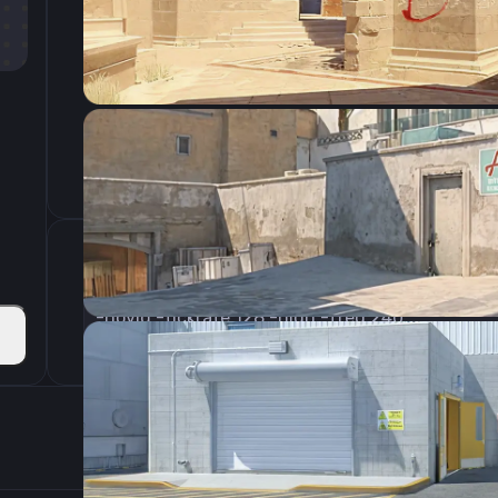
CSGO-8wYu6-Dfxfy-9hYn6-M9aWZ-LQNMB
Параметры запуска
-novid -tickrate 128 -high -freq 240
Настройки э
800
Разрешение