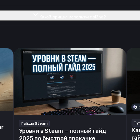
Какой прицел использует sl3nd?
Ту
Гайды Steam
er
Ка
Уровни в Steam — полный гайд
га
2025 по быстрой прокачке