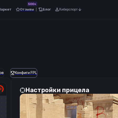
500+
Маркет
Отзывы
Блог
Киберспорт
ов
Конфиги FPL
Настройки прицела