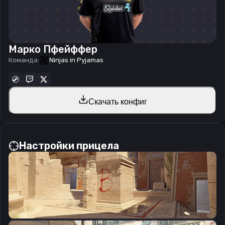
Марко Пфейффер
Команда:
Ninjas in Pyjamas
Скачать конфиг
Настройки прицела