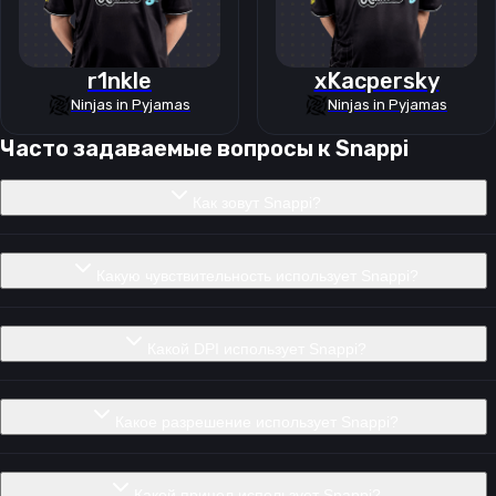
r1nkle
xKacpersky
Ninjas in Pyjamas
Ninjas in Pyjamas
Часто задаваемые вопросы к
Snappi
Как зовут Snappi?
Какую чувствительность использует Snappi?
Какой DPI использует Snappi?
Какое разрешение использует Snappi?
Какой прицел использует Snappi?