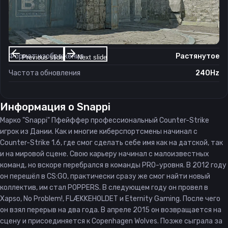
Настройки экрана
Разрешение
1280×960
Соотношение сторон
4:3
Формат изображения
Растянутое
Previous slide
Next slide
Частота обновления
240Hz
Информация о
Snappi
Марко "Snappi" Пфейффер профессиональный Counter-Strike
игрок из Дании. Как и многие киберспортсмены начинал с
Counter-Strike 1.6, где смог сделать себе имя как на датской, так
и на мировой сцене. Свою карьеру начинал с малоизвестных
команд, но вскоре перебрался в команды PRO-уровня. В 2012 году
он перешёл в CS:GO, практически сразу же смог найти новый
коллектив, им стал POPPERS. В следующем году он провел в
Xapso, No Problem!, FLÆKKEHOLDET и Eternity Gaming. После чего
он взял перерыв на два года. В апреле 2015 он возвращается на
сцену и присоединяется к Copenhagen Wolves. Позже сыграла за