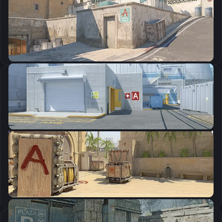
CSGO-FEjWO-OcFwa-VjiYB-XcSRv-4qeKP
Скопировать
Настройки мыши
DPI:
400
Чувствительность мыши в игре:
2.3
Чувствительность мыши в зуме:
1
Чувствительность мыши в Windows:
6/11
Ускорение мыши:
0
m_rawinput:
1