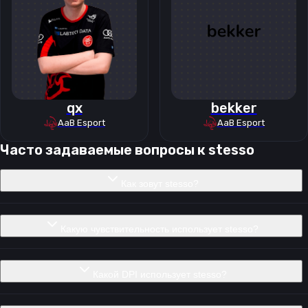
qx
bekker
AaB Esport
AaB Esport
Часто задаваемые вопросы к
stesso
Как зовут stesso?
Какую чувствительность использует stesso?
Какой DPI использует stesso?