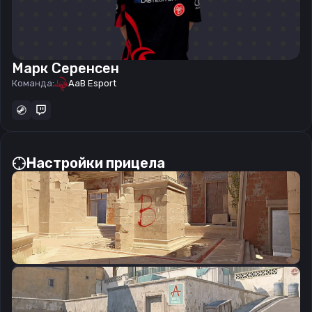
Марк Серенсен
Команда:
AaB Esport
Настройки прицела
CSGO-8nb3d-Et6WE-QsF6B-V3E7j-WphrM