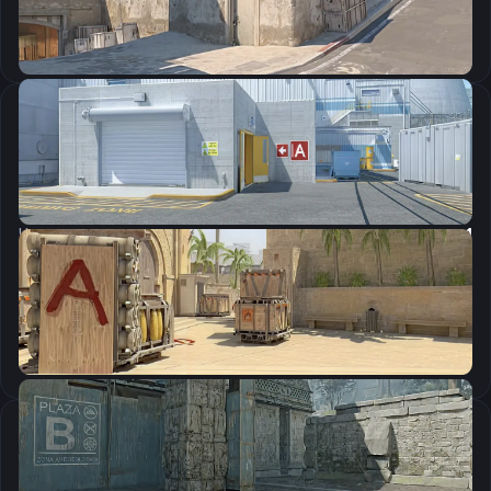
Скопировать
Настройки мыши
DPI:
800
Чувствительность мыши в игре:
0.65
Чувствительность мыши в зуме:
1
Чувствительность мыши в Windows:
6/11
Ускорение мыши:
0
m_rawinput:
1
Настройки экрана
Разрешение
1280×960