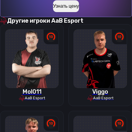
Узнать цену
Другие игроки
AaB Esport
Mol011
Viggo
AaB Esport
AaB Esport