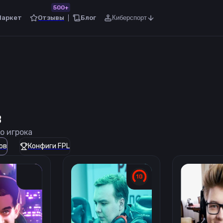
500+
Маркет
Отзывы
Блог
Киберспорт
в
о игрока
ов
Конфиги FPL