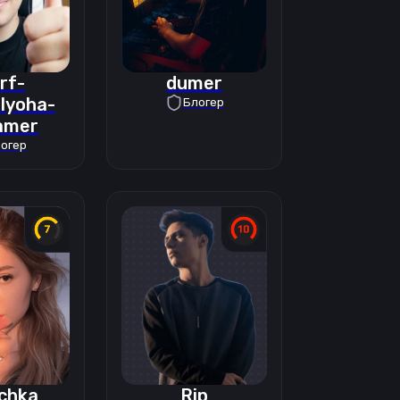
rf-
dumer
lyoha-
Блогер
amer
огер
chka
Rip