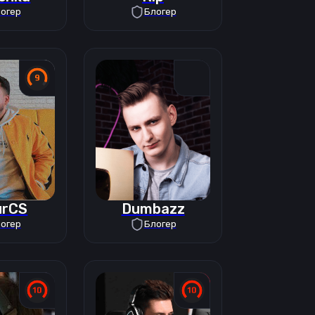
огер
Блогер
urCS
Dumbazz
огер
Блогер