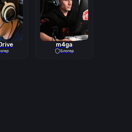
Drive
m4ga
огер
Блогер