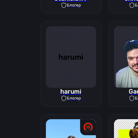
Блогер
Б
harumi
Ga
Блогер
Б