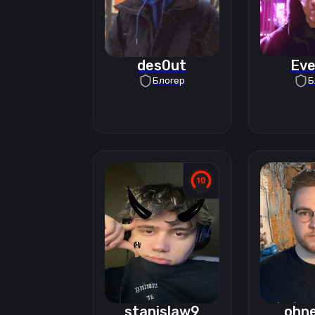
des0ut
Eve
Блогер
Б
stanislaw9
ohne