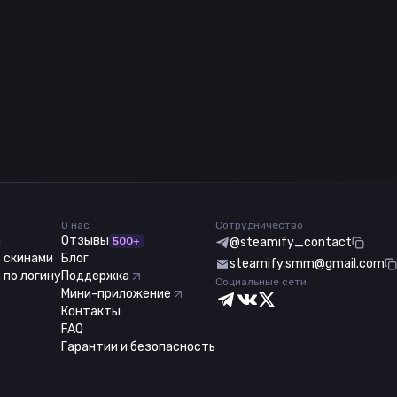
О нас
Сотрудничество
m
Отзывы
500+
@steamify_contact
 скинами
Блог
steamify.smm@gmail.com
 по логину
Поддержка
Социальные сети
Мини-приложение
Контакты
FAQ
Гарантии и безопасность