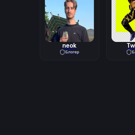
neok
Tw
Блогер
Б