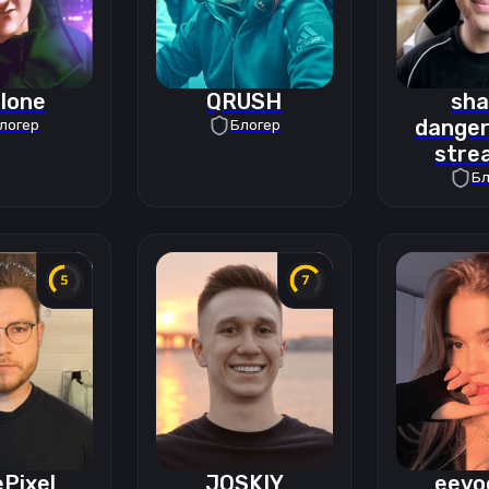
lone
QRUSH
sha
danger
логер
Блогер
stre
Бл
Pixel
JOSKIY
eevo