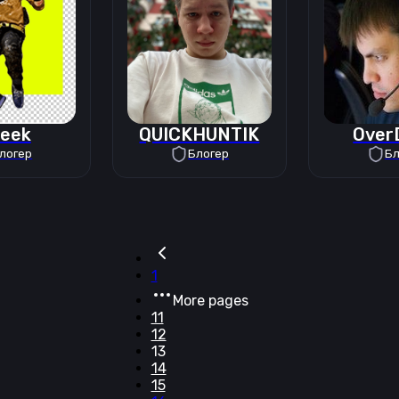
eek
QUICKHUNTIK
Over
логер
Блогер
Бл
1
More pages
11
12
13
14
15