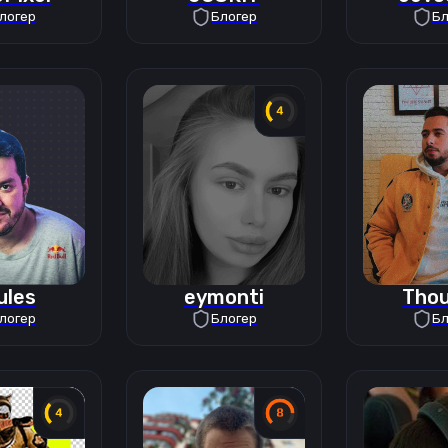
логер
Блогер
Бл
ules
eymonti
Tho
логер
Блогер
Бл