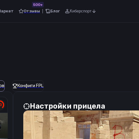
500+
Маркет
Отзывы
Блог
Киберспорт
ов
Конфиги FPL
Настройки прицела