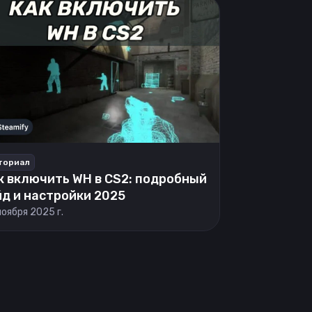
ториал
к включить WH в CS2: подробный
йд и настройки 2025
ноября 2025 г.