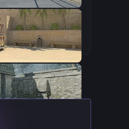
16:9
Растянутое
280Hz
: Global Offensive, родом из
ле её выхода. Состоит в скваде -
slaw9 cs2 можно лишь с нашего