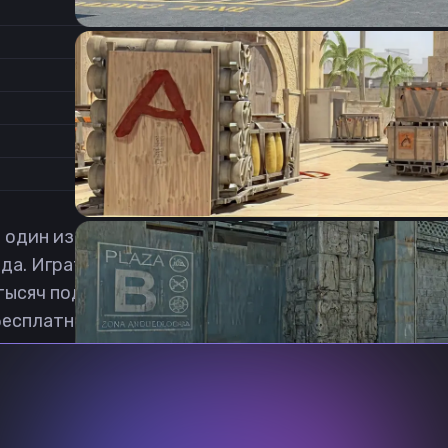
3.1
Соотношение сторон
1
Формат изображения
6/11
Частота обновления
0
1
один из стримеров, который играет в Counter-Strike
да. Играть в CS начал в 2012 году, почти сразу пос
тысяч подписчиков. Скачать конфиг стримера stani
бесплатная.
Previous slide
Next slide