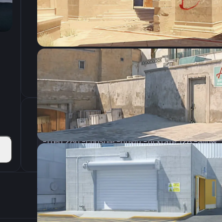
CSGO-7H3zD-2CZDo-Kukj6-eyWQj-KPBUM
Параметры запуска
Настройки э
600
Разрешение