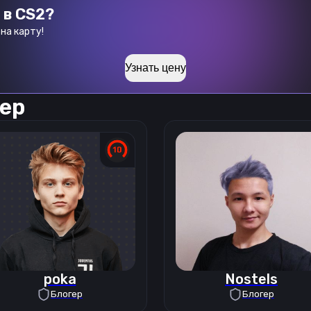
 в CS2?
на карту!
Узнать цену
ер
poka
Nostels
Блогер
Блогер