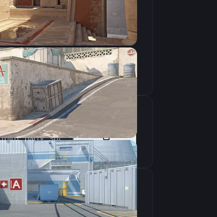
Скопировать
-freq 280 -console -novid -tickrate 128 -allow_third_party_software
Скопировать
крана
1920×1080