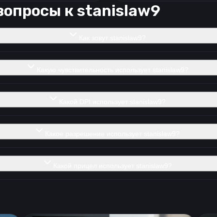
вопросы к
stanislaw9
Как зовут stanislaw9?
Какую чувствительность использует stanislaw9?
Какой DPI использует stanislaw9?
Какое разрешение использует stanislaw9?
Какой прицел использует stanislaw9?