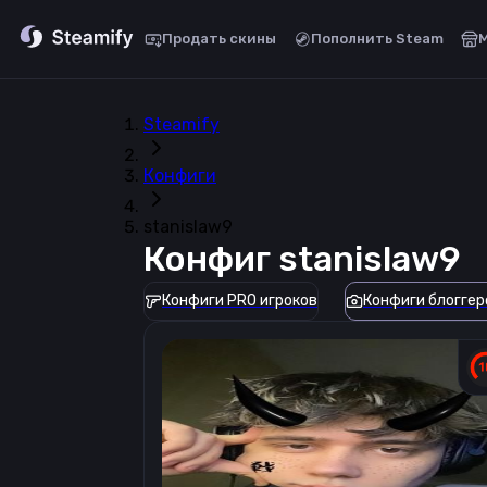
Продать скины
Пополнить Steam
Steamify
Конфиги
stanislaw9
Конфиг
stanislaw9
Конфиги PRO игроков
Конфиги блоггер