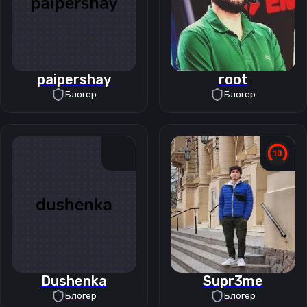
paipershay
root
Блогер
Блогер
Dushenka
Supr3me
Блогер
Блогер