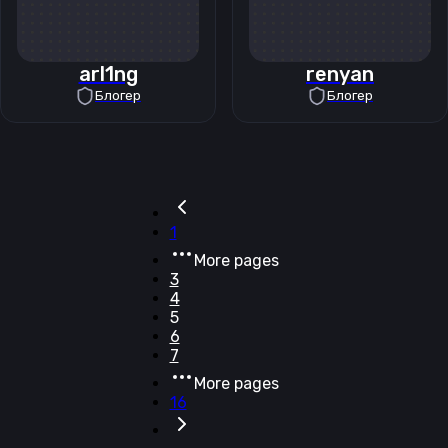
arl1ng
renyan
Блогер
Блогер
1
More pages
3
4
5
6
7
More pages
16