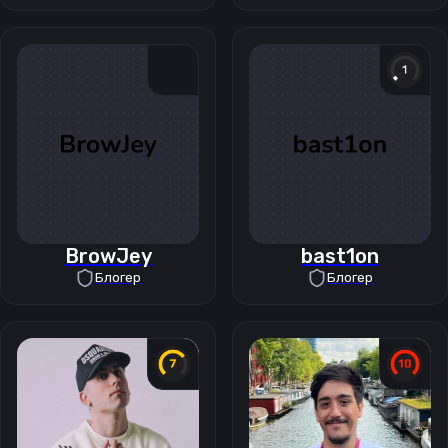
BrowJey
bast1on
Блогер
Блогер