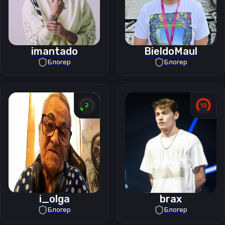
imantado
BieldoMaul
Блогер
Блогер
i_olga
brax
Блогер
Блогер