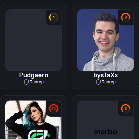
Pudgaero
bysTaXx
Блогер
Блогер