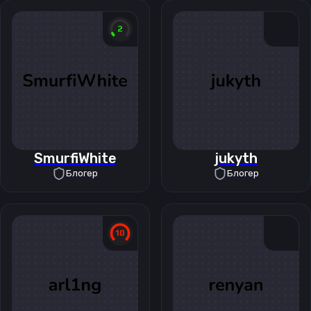
SmurfiWhite
jukyth
Блогер
Блогер