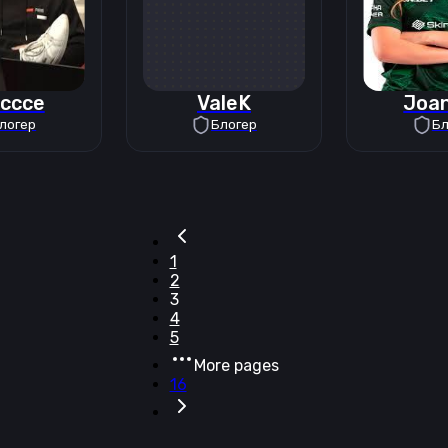
ccce
ValeK
Joa
логер
Блогер
Бл
1
2
3
4
5
More pages
16