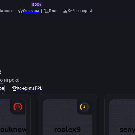
500+
Маркет
Отзывы
Блог
Киберспорт
в
о игрока
ов
Конфиги FPL