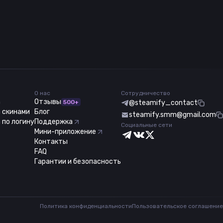
О нас
Сотрудничество
m
Отзывы
500+
@steamify_contact
 скинами
Блог
steamify.smm@gmail.com
 по логину
Поддержка
Социальные сети
Мини-приложение
Контакты
FAQ
Гарантии и безопасность
Политика конфиденциальности
Пользовательское соглашение