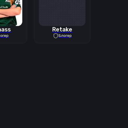
nass
Retake
огер
Блогер