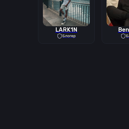
LARK1N
Ben
Блогер
Б