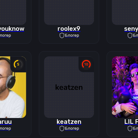
youknow
roolex9
sen
логер
Блогер
Бл
aruu
keatzen
LIL 
логер
Блогер
Бл