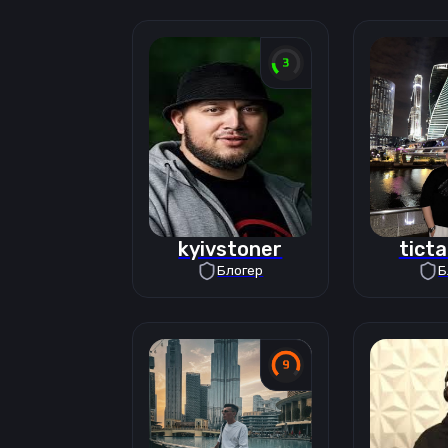
kyivstoner
tict
Блогер
Б