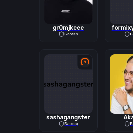
gr0mjkeee
formix
Блогер
Б
sashagangster
Ak
Блогер
Б