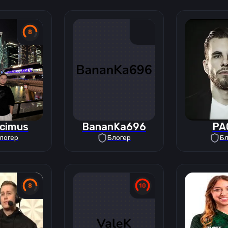
acimus
BananKa696
PA
логер
Блогер
Бл