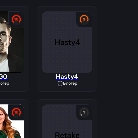
GO
Hasty4
огер
Блогер