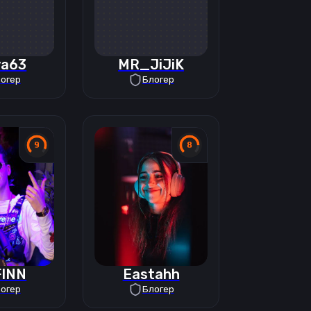
ya63
MR_JiJiK
огер
Блогер
FINN
Eastahh
огер
Блогер