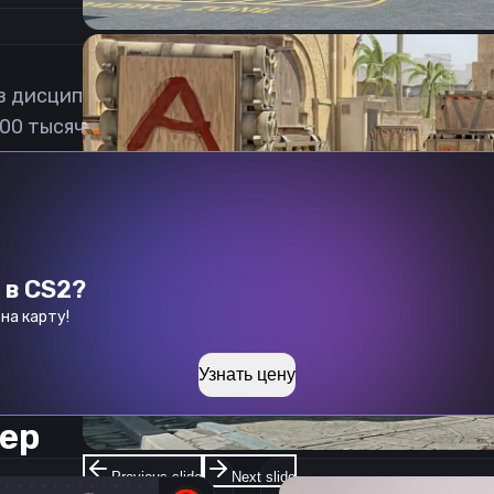
в дисциплине Counter-Strike 2 из Польши. Бывший 
800 тысяч человек. Помимо стримов, Матеуз комме
 в CS2?
на карту!
Узнать цену
ер
Previous slide
Next slide