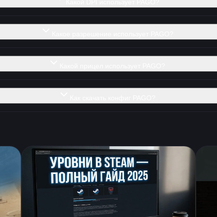
Какой DPI использует PAGO?
Какое разрешение использует PAGO?
Какой прицел использует PAGO?
Как скачать конфиг PAGO?