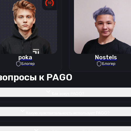
poka
Nostels
Блогер
Блогер
вопросы к
PAGO
Как зовут PAGO?
Какую чувствительность использует PAGO?