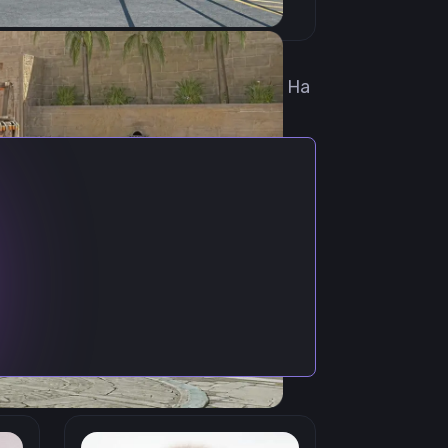
профессиональный игрок в CSGO. На
нтирует турниры по CS2.