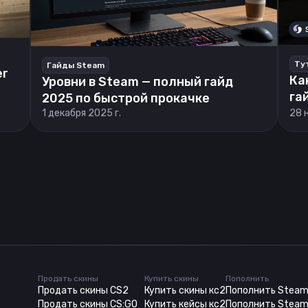
Ту
Гайды Steam
er
Ка
Уровни в Steam — полный гайд
га
2025 по быстрой прокачке
1 декабря 2025 г.
28 
Продать скины
Купить скины
Пополнить
Продать скины CS2
Купить скины кс2
Пополнить Stea
Продать скины CS:GO
Купить кейсы кс2
Пополнить Steam