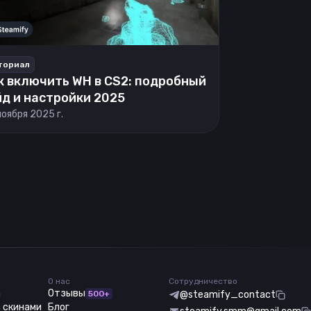
ториал
к включить WH в CS2: подробный
йд и настройки 2025
ноября 2025 г.
О нас
Сотрудничество
m
Отзывы
500+
@steamify_contact
 скинами
Блог