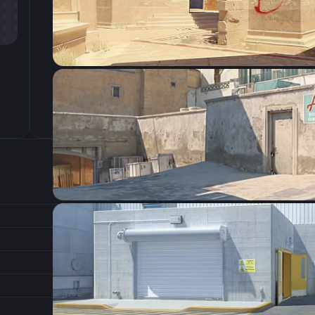
CSGO-mCcpA-CZpFV-zqecC-aNQLY-HqybE
Настройки э
800
Разрешение
1.23
Соотношение сторон
1
Формат изображения
6/11
Частота обновления
0
1