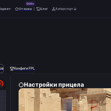
500+
Маркет
Отзывы
Блог
Киберспорт
ов
Конфиги FPL
Настройки прицела