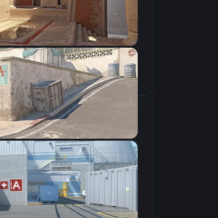
Скопировать
крана
1280×960
4:3
Растянутое
240Hz