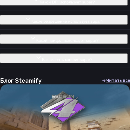
Какой DPI использует supar?
Какое разрешение использует supar?
Какой прицел использует supar?
Как скачать конфиг supar?
Блог Steamify
Читать все