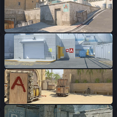
CSGO-AkTYm-syAcf-UKom7-tGKdM-mOJvM
Скопировать
Настройки мыши
DPI:
800
Чувствительность мыши в игре:
1
Чувствительность мыши в зуме:
1
Чувствительность мыши в Windows:
6/11
Ускорение мыши:
0
m_rawinput:
1