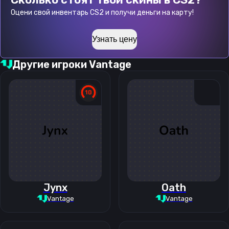
Оцени свой инвентарь CS2 и получи деньги на карту!
Узнать цену
Другие игроки
Vantage
Jynx
Oath
Vantage
Vantage