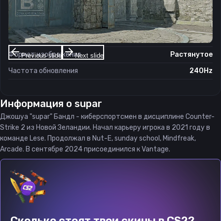
Настройки экрана
Разрешение
1280×960
Соотношение сторон
4:3
Формат изображения
Растянутое
Previous slide
Next slide
Частота обновления
240Hz
Информация о
supar
Джошуа "supar" Бандл - киберспортсмен в дисциплине Counter-
Strike 2 из Новой Зеландии. Начал карьеру игрока в 2021 году в
команде Lese. Продолжал в Nut-E, sunday school, Mindfreak,
Arcade. В сентябре 2024 присоединился к Vantage.
Сколько стоят твои скины в CS2?