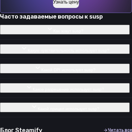
Узнать цену
Часто задаваемые вопросы к
susp
Как зовут susp?
Какую чувствительность использует susp?
Какой DPI использует susp?
Какое разрешение использует susp?
Какой прицел использует susp?
Блог Steamify
Читать все