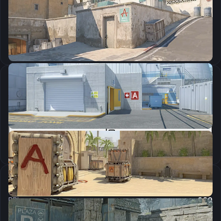
CSGO-WyLEz-68how-eNncw-rVi9Q-VVt4N
Скопировать
Параметры запуска
-high -novid -refresh 280 +mat_queue_mode 2 -d3d9ex -allow_third_party_software
Скопировать
Настройки мыши
DPI:
800
Чувствительность мыши в игре:
0.55