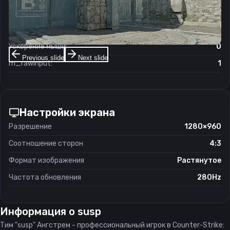
Чувствительность мыши в зуме:
0.88
Чувствительность мыши в Windows:
6/11
Ускорение мыши:
0
Previous slide
Next slide
m_rawinput:
1
Настройки экрана
Разрешение
1280×960
Соотношение сторон
4:3
Формат изображения
Растянутое
Частота обновления
280Hz
Информация о
susp
Тим "susp" Ангстрем - профессиональный игрок в Counter-Strike: