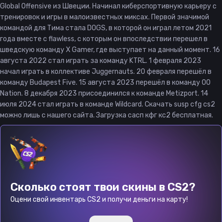
Global Offensive из Швеции. Начинал киберспортивную карьеру с
тренировок и игры в малоизвестных миксах. Первой значимой
командой для Тима стала DOGS, в которой он играл летом 2021
года вместе с flawless, с которым он впоследствии перешел в
шведскую команду X Gamer, где выступает на данный момент. 16
августа 2022 стал играть за команду KTRL. 1 февраля 2023
начал играть в коллективе Juggernauts. 20 февраля перешёл в
команду Budapest Five. 15 августа 2023 перешёл в команду 00
Nation. 8 декабря 2023 присоединился к команде Metizport. 14
июля 2024 стал играть в команде Wildcard. Скачать susp cfg cs2
можно лишь с нашего сайта. Загрузка сасп кфг кс2 бесплатная.
Сколько стоят твои скины в CS2?
Оцени свой инвентарь CS2 и получи деньги на карту!