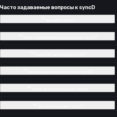
Часто задаваемые вопросы к
syncD
Как зовут syncD?
Какую чувствительность использует syncD?
Какой DPI использует syncD?
Какое разрешение использует syncD?
Какой прицел использует syncD?
Как скачать конфиг syncD?