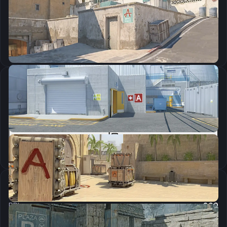
CSGO-MYoMq-uNvLR-EfEMk-OTCYy-zK5mA
Скопировать
Параметры запуска
-console -tickrate 128000 -language english -freq 240 -refresh 240
Скопировать
Настройки мыши
DPI:
800
Чувствительность мыши в игре:
1