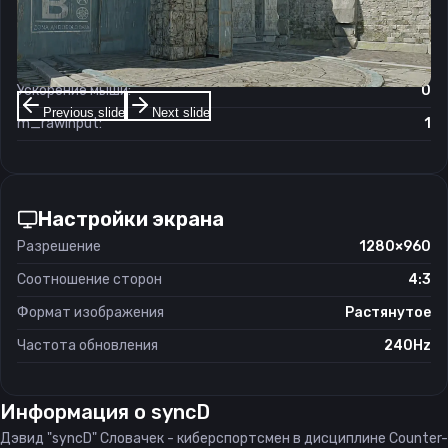
Чувствительность мыши в зуме:
1
Чувствительность мыши в Windows:
6/11
Ускорение мыши:
0
Previous slide
Next slide
m_rawinput:
1
Настройки экрана
Разрешение
1280×960
Соотношение сторон
4:3
Формат изображения
Растянутое
Частота обновления
240Hz
Информация о
syncD
Дэвид "syncD" Словачек - киберспортсмен в дисциплине Counter-