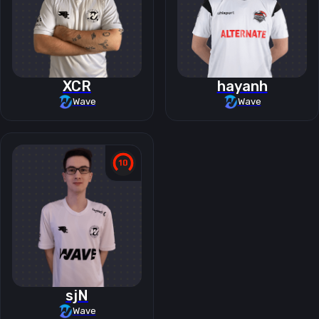
XCR
hayanh
Wave
Wave
sjN
Wave