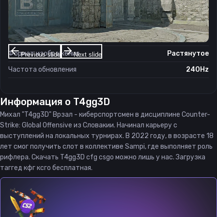
Настройки экрана
Разрешение
1280×960
Соотношение сторон
4:3
Формат изображения
Растянутое
Previous slide
Next slide
Частота обновления
240Hz
Информация о
T4gg3D
Михал "T4gg3D" Врзал - киберспортсмен в дисциплине Counter-
Strike: Global Offensive из Словакии. Начинал карьеру с
выступлений на локальных турнирах. В 2022 году, в возрасте 18
лет смог получить слот в коллективе Sampi, где выполняет роль
рифлера. Скачать T4gg3D cfg csgo можно лишь у нас. Загрузка
таггед кфг ксго бесплатная.