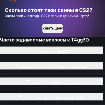
Сколько стоят твои скины в CS2?
Оцени свой инвентарь CS2 и получи деньги на карту!
Узнать цену
Часто задаваемые вопросы к
T4gg3D
Как зовут T4gg3D?
Какую чувствительность использует T4gg3D?
Какой DPI использует T4gg3D?
Какое разрешение использует T4gg3D?