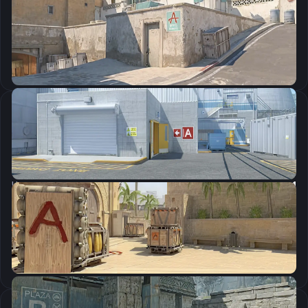
CSGO-yuUbV-jh8Bn-Mw2Sd-j3KoB-BvXsO
Скопировать
Настройки мыши
DPI:
800
Чувствительность мыши в игре:
1.4
Чувствительность мыши в зуме:
1
Чувствительность мыши в Windows:
6/11
Ускорение мыши:
0
m_rawinput:
1