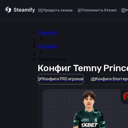
Продать скины
Пополнить Steam
Steamify
Конфиги
Temny Prince
Конфиг
Temny Princ
Конфиги PRO игроков
Конфиги блоггер