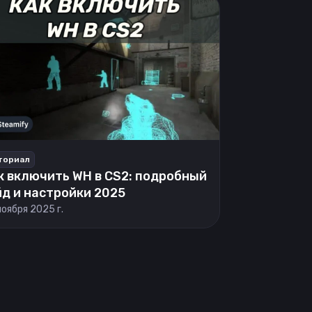
ториал
к включить WH в CS2: подробный
йд и настройки 2025
ноября 2025 г.