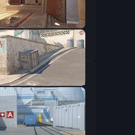
Скопировать
крана
1280×960
4:3
Растянутое
240Hz