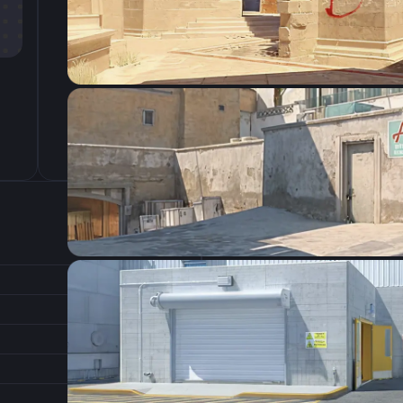
CSGO-VuQbX-Az6UZ-GsZQP-pdPY5-M9cRF
Настройки э
800
Разрешение
1.4
Соотношение сторон
1
Формат изображения
6/11
Частота обновления
0
1