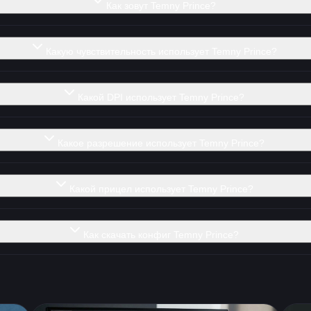
Как зовут Temny Prince?
Какую чувствительность использует Temny Prince?
Какой DPI использует Temny Prince?
Какое разрешение использует Temny Prince?
Какой прицел использует Temny Prince?
Как скачать конфиг Temny Prince?