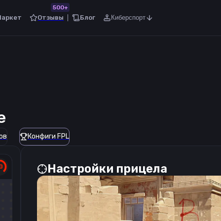
500+
Маркет
Отзывы
Блог
Киберспорт
e
ов
Конфиги FPL
Настройки прицела