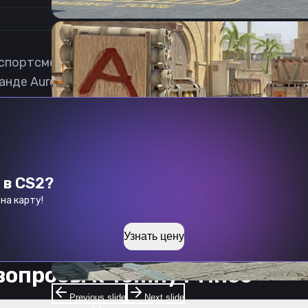
спортсмен в дисциплине Counter-Strike 2 из России
нде Aurora Young Blud.
 в CS2?
на карту!
Узнать цену
вопросы к
Temny Prince
Previous slide
Next slide