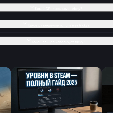
Какой DPI использует tricky?
Какое разрешение использует tricky?
Какой прицел использует tricky?