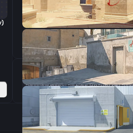
v)
CSGO-dkopd-WNA72-kcxim-AHSoQ-Ukf4D
Параметры запуска
-language english -tickrate 128 -freq 240 -no
Настройки э
400
Разрешение