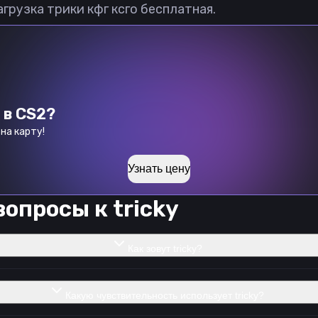
агрузка трики кфг ксго бесплатная.
 в CS2?
на карту!
Узнать цену
вопросы к
tricky
Как зовут tricky?
Какую чувствительность использует tricky?