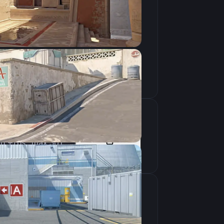
Скопировать
vid +fps_max 301
Скопировать
крана
1024×768