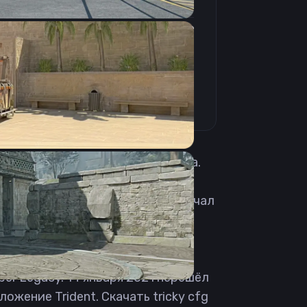
4:3
Растянутое
240Hz
сии. Родился 21 ноября 1998 года.
бирать форму и готовиться к PRO
рьез взялся за свою карьеру и начал
колько месяцев переходит в
августа. Через месяц начинает
и выходит в закрытые
er Legacy. 14 января 2021 перешёл
ложение Trident. Скачать tricky cfg