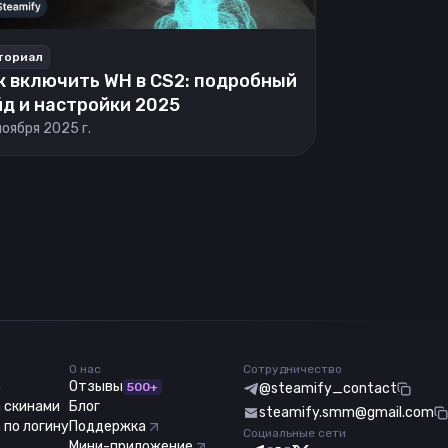
ториал
к включить WH в CS2: подробный
йд и настройки 2025
ноября 2025 г.
О нас
Сотрудничество
m
Отзывы
500+
@steamify_contact
 скинами
Блог
steamify.smm@gmail.com
 по логину
Поддержка
Социальные сети
Мини-приложение