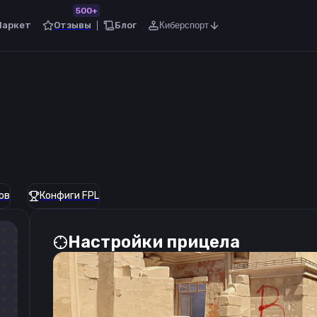
500+
Маркет
Отзывы
Блог
Киберспорт
ов
Конфиги FPL
Настройки прицела