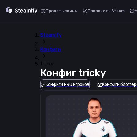
Продать скины
Пополнить Steam
Steamify
Конфиги
tricky
Конфиг
tricky
Конфиги PRO игроков
Конфиги блоггер