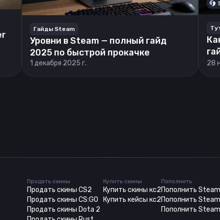
Ту
Гайды Steam
er
Ка
Уровни в Steam — полный гайд
га
2025 по быстрой прокачке
1 декабря 2025 г.
28 
Продать скины
Купить скины
Пополнить
Продать скины CS2
Купить скины кс2
Пополнить Stea
Продать скины CS:GO
Купить кейсы кс2
Пополнить Steam
Продать скины Dota 2
Пополнить Steam
Продать скины Rust