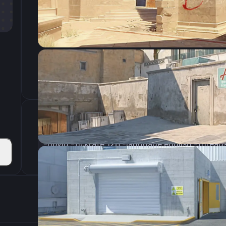
CSGO-Hc74Q-9GYMT-68b9K-bc6qE-AerVQ
Параметры запуска
Настройки э
800
Разрешение