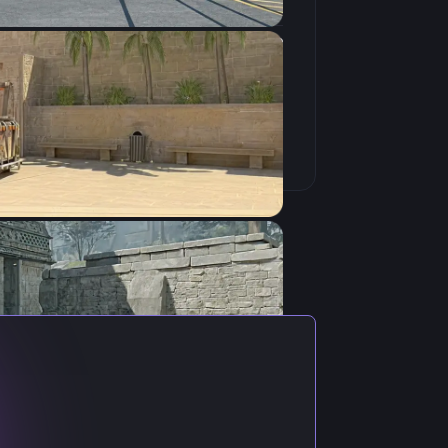
4:3
Растянутое
240Hz
з Испании. Свою карьеру начал в
ss cfg csgo можно лишь с нашего