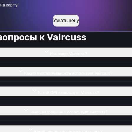
на карту!
Узнать цену
вопросы к
Vaircuss
Как зовут Vaircuss?
Какую чувствительность использует Vaircuss?
Какой DPI использует Vaircuss?
Какое разрешение использует Vaircuss?
Какой прицел использует Vaircuss?