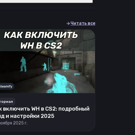
Читать все
ториал
к включить WH в CS2: подробный
йд и настройки 2025
ноября 2025 г.