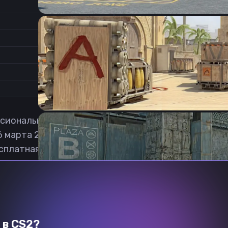
1.14
Соотношение сторон
0.85
Формат изображения
6/11
Частота обновления
0
1
иональный Counter-Strike: Global Offensive игрок и
6 марта 2021 стал играть в x6tence. Скачать Vaircu
есплатная.
Previous slide
Next slide
 в CS2?