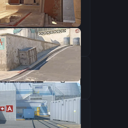
Скопировать
-novid -tickrate 128 -language english -threads 4 +r_dynamic 0 +snd_use_hrtf 0 -refresh 240 -freq 240 +fps_max 999
Скопировать
крана
1280×960