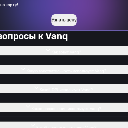
на карту!
Узнать цену
вопросы к
Vanq
Как зовут Vanq?
Какую чувствительность использует Vanq?
Какой DPI использует Vanq?
Какое разрешение использует Vanq?
Какой прицел использует Vanq?