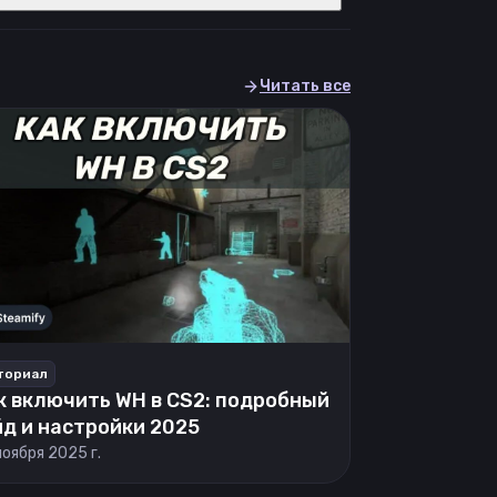
Читать все
ториал
к включить WH в CS2: подробный
йд и настройки 2025
ноября 2025 г.