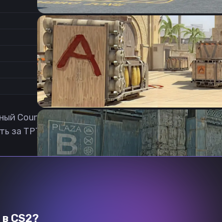
1.2
Соотношение сторон
1
Формат изображения
6/11
Частота обновления
0
1
й Counter-Strike: Global Offensive игрок из Польш
ь за TPT (Tarczyński Protein Team). Скачать Vanq 
Previous slide
Next slide
 в CS2?