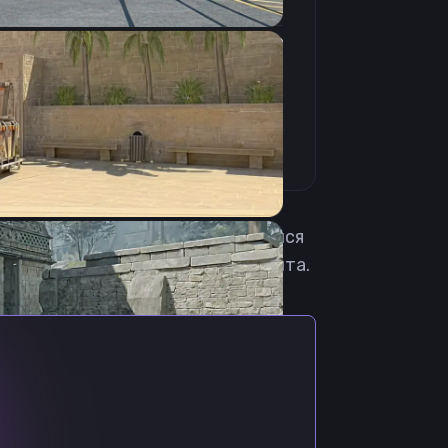
4:3
Растянутое
240Hz
и. Впервые на сцене CS:GO появился
cfg csgo можно лишь с нашего сайта.