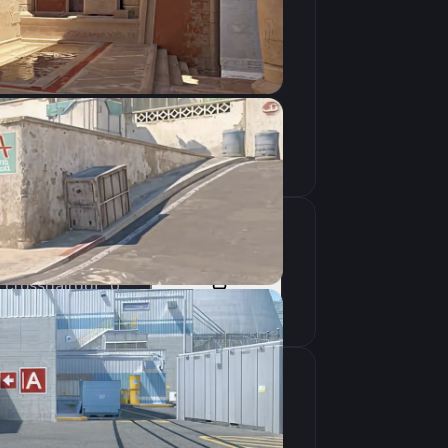
Скопировать
cl_crosshairalpha "250";cl_crosshaircolor "1";cl_crosshairdot "0";cl_crosshairgap "-3";cl_crosshairsize "2";cl_crosshairstyle "4";cl_crosshairthickness "1";cl_crosshair_outlinethickness "1";cl_crosshair_drawoutline "0";
Скопировать
крана
1280×960