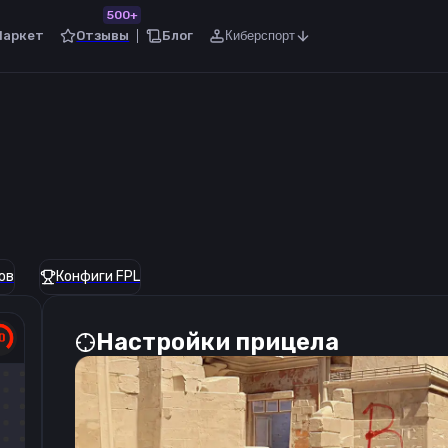
500+
Маркет
Отзывы
Блог
Киберспорт
ов
Конфиги FPL
Настройки прицела