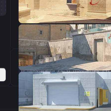
CSGO-rcEKW-x8qE9-Fjaht-iNk5S-7T8SA
Параметры запуска
Настройки э
800
Разрешение