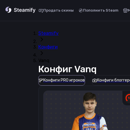
Продать скины
Пополнить Steam
Steamify
Конфиги
Vanq
Конфиг
Vanq
Конфиги PRO игроков
Конфиги блоггер