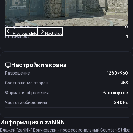
Чувствительность мыши в зуме:
1
Чувствительность мыши в Windows:
6/11
Ускорение мыши:
0
Previous slide
Next slide
m_rawinput:
1
Настройки экрана
Разрешение
1280×960
Соотношение сторон
4:3
Формат изображения
Растянутое
Частота обновления
240Hz
Информация о
zaNNN
Блажей "zaNNN" Бончковски - профессиональный Counter-Strike: