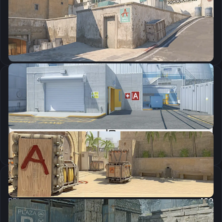
CSGO-OCK5k-2yVG5-BGb4e-73TfG-2zpxA
Скопировать
Параметры запуска
-novid -console -tickrate 128 -freq 240
Скопировать
Настройки мыши
DPI:
400
Чувствительность мыши в игре:
2